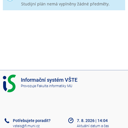
Studijní plán nemá vyplněny žádné předměty.
I
Informační systém VŠTE
S
Provozuje
Fakulta informatiky MU
V
Š
T
E
Potřebujete poradit?
7. 8. 2026
|
14:04
vsteis@fi.muni.cz
Aktuální datum a čas