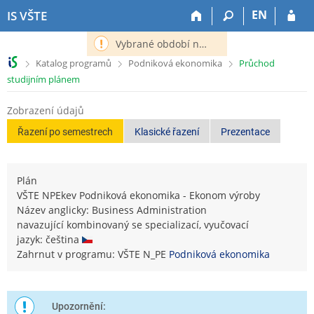
P
P
P
P
EN
IS VŠTE
ř
ř
ř
ř
e
e
e
e
Vybrané období nemá definováno následující období.
s
s
s
s
>
>
>
Katalog programů
Podniková ekonomika
Průchod
k
k
k
k
studijním plánem
o
o
o
o
č
č
č
č
Zobrazení údajů
i
i
i
i
t
t
t
t
Řazení po semestrech
Klasické řazení
Prezentace
n
n
n
n
a
a
a
a
h
h
o
p
Plán
o
l
b
a
VŠTE NPEkev Podniková ekonomika - Ekonom výroby
r
a
s
t
Název anglicky: Business Administration
n
v
a
i
navazující kombinovaný se specializací, vyučovací
í
i
h
č
jazyk: čeština
l
č
k
Zahrnut v programu: VŠTE N_PE
Podniková ekonomika
i
k
u
š
u
t
u
Upozornění: