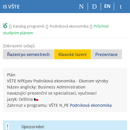
P
P
P
P
EN
IS VŠTE
ř
ř
ř
ř
e
e
e
e
s
s
s
s
>
>
>
Katalog programů
Podniková ekonomika
Průchod
k
k
k
k
studijním plánem
o
o
o
o
č
č
č
č
Zobrazení údajů
i
i
i
i
t
t
t
t
Řazení po semestrech
Klasické řazení
Prezentace
n
n
n
n
a
a
a
a
h
h
o
p
Plán
o
l
b
a
VŠTE NPEpev Podniková ekonomika - Ekonom výroby
r
a
s
t
Název anglicky: Business Administration
n
v
a
i
navazující prezenční se specializací, vyučovací
í
i
h
č
jazyk: čeština
l
č
k
Zahrnut v programu: VŠTE N_PE
Podniková ekonomika
i
k
u
š
u
t
u
Upozornění: