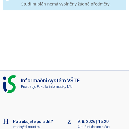
Studijní plán nemá vyplněny žádné předměty.
I
Informační systém VŠTE
S
Provozuje
Fakulta informatiky MU
V
Š
T
E
Potřebujete poradit?
9. 8. 2026
|
15:20
vsteis@fi.muni.cz
Aktuální datum a čas