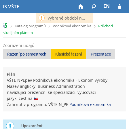
P
P
P
P
EN
IS VŠTE
ř
ř
ř
ř
e
e
e
e
Vybrané období nemá definováno následující období.
s
s
s
s
>
>
>
Katalog programů
Podniková ekonomika
Průchod
k
k
k
k
studijním plánem
o
o
o
o
č
č
č
č
Zobrazení údajů
i
i
i
i
t
t
t
t
Řazení po semestrech
Klasické řazení
Prezentace
n
n
n
n
a
a
a
a
h
h
o
p
Plán
o
l
b
a
VŠTE NPEpev Podniková ekonomika - Ekonom výroby
r
a
s
t
Název anglicky: Business Administration
n
v
a
i
navazující prezenční se specializací, vyučovací
í
i
h
č
jazyk: čeština
l
č
k
Zahrnut v programu: VŠTE N_PE
Podniková ekonomika
i
k
u
š
u
t
u
Upozornění: