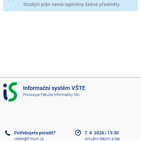
Studijní plán nemá vyplněny žádné předměty.
I
Informační systém VŠTE
S
Provozuje
Fakulta informatiky MU
V
Š
T
E
Potřebujete poradit?
7. 8. 2026
|
13:30
vsteis@fi.muni.cz
Aktuální datum a čas