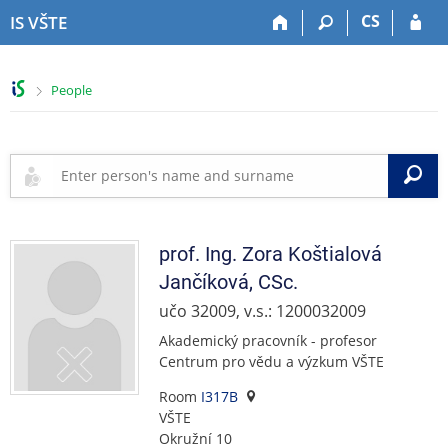
S
S
S
S
CS
IS VŠTE
k
k
k
k
i
i
i
i
p
p
p
p
>
People
t
t
t
t
o
o
o
o
t
h
c
f
o
e
o
o
S
p
a
n
o
b
d
t
t
a
e
e
e
r
r
n
r
prof. Ing.
Zora
Koštialová
t
Jančíková
,
CSc.
učo 32009, v.s.: 1200032009
Akademický pracovník - profesor
Centrum pro vědu a výzkum VŠTE
Room
I317B
VŠTE
Okružní 10