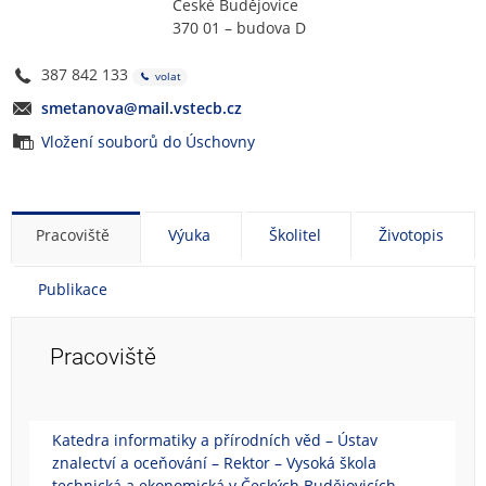
České Budějovice
370 01 – budova D
387 842 133
volat
smetanova@mail.vstecb.cz
Vložení souborů do Úschovny
Pracoviště
Výuka
Školitel
Životopis
Publikace
Pracoviště
Katedra informatiky a přírodních věd – Ústav
znalectví a oceňování – Rektor – Vysoká škola
technická a ekonomická v Českých Budějovicích