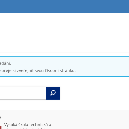
adání.
epřeje si zveřejnit svou Osobní stránku.
Vyhledat
A
Vysoká škola technická a