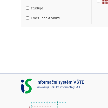
studuje
i mezi neaktivními
I
Informační systém VŠTE
S
Provozuje
Fakulta informatiky MU
V
Š
T
E