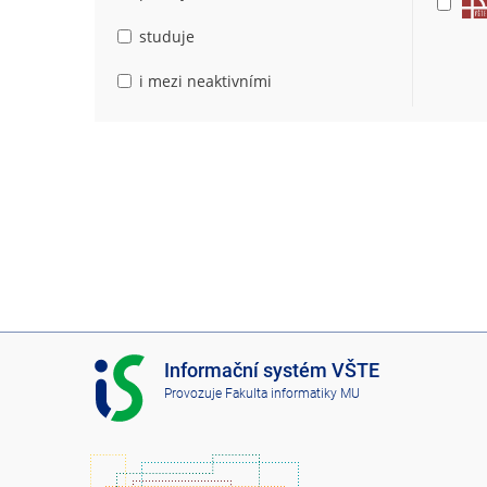
studuje
i mezi neaktivními
I
Informační systém VŠTE
S
Provozuje
Fakulta informatiky MU
V
Š
T
E