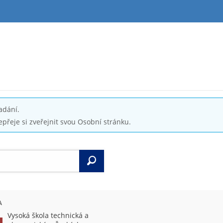
adání.
epřeje si zveřejnit svou Osobní stránku.
Vyhledat
A
Vysoká škola technická a