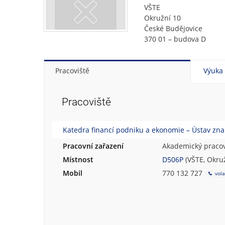
VŠTE
Okružní 10
České Budějovice
370 01 – budova D
Pracoviště
Výuka
Pracoviště
Katedra financí podniku a ekonomie – Ústav znal
Pracovní zařazení
Akademický pracov
Místnost
D506P
(VŠTE, Okruž
Mobil
770 132 727
vola