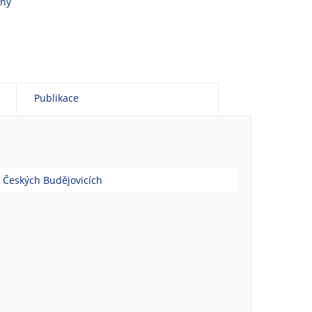
vny
Publikace
v Českých Budějovicích