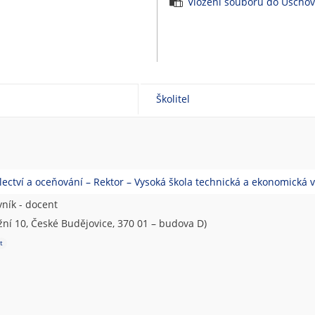
Vložení souborů do Úscho
Školitel
ectví a oceňování – Rektor – Vysoká škola technická a ekonomická 
ník - docent
ní 10, České Budějovice, 370 01 – budova D)
t