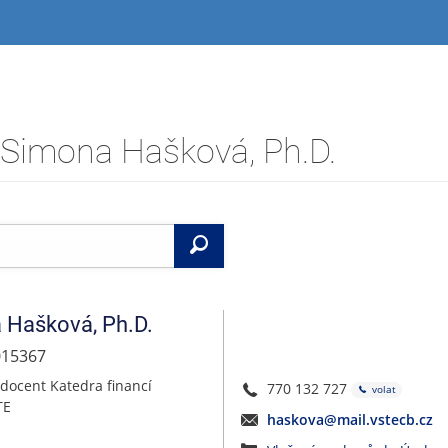
. Simona Hašková, Ph.D.
Vyhledat
a
Hašková
,
Ph.D.
015367
docent Katedra financí
770 132 727
volat
TE
haskova@mail.vstecb.cz