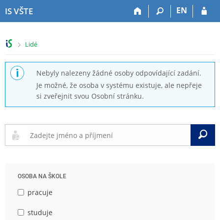
P
P
P
P
EN
IS VŠTE
ř
ř
ř
ř
e
e
e
e
s
s
s
s
>
Lidé
k
k
k
k
o
o
o
o
č
č
č
č
Nebyly nalezeny žádné osoby odpovídající zadání.
i
i
i
i
Je možné, že osoba v systému existuje, ale nepřeje
t
t
t
t
si zveřejnit svou Osobní stránku.
n
n
n
n
a
a
a
a
h
h
o
p
o
l
b
a
V
r
a
s
t
n
v
a
i
í
i
h
č
l
č
k
OSOBA NA ŠKOLE
i
k
u
š
u
pracuje
t
u
studuje