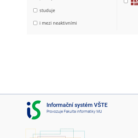
studuje
i mezi neaktivními
I
Informační systém VŠTE
S
Provozuje
Fakulta informatiky MU
V
Š
T
E