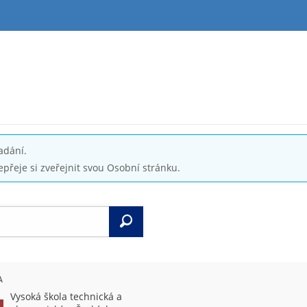
adání.
epřeje si zveřejnit svou Osobní stránku.
Vyhledat
A
Vysoká škola technická a