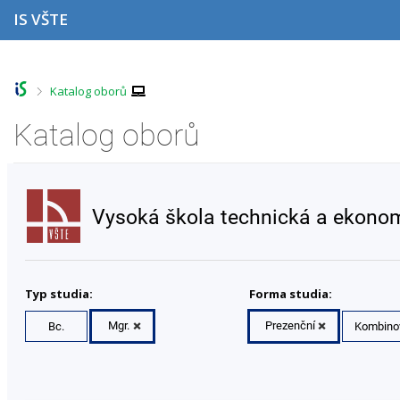
P
P
P
P
IS VŠTE
ř
ř
ř
ř
e
e
e
e
s
s
s
s
k
k
k
k
o
o
o
o
>
Katalog oborů
č
č
č
č
i
i
i
i
Katalog oborů
t
t
t
t
n
n
n
n
a
a
a
a
h
h
o
p
o
l
b
a
Vysoká škola technická a ekonom
r
a
s
t
n
v
a
i
í
i
h
č
l
č
k
i
k
u
Typ studia:
Forma studia:
š
u
t
Mgr.
Prezenční
Bc.
Kombino
u