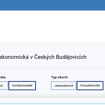
 ekonomická v Českých Budějovicích
dia:
Typ oborů:
Kombinované
Dvouoborové
ní
Jednooborové