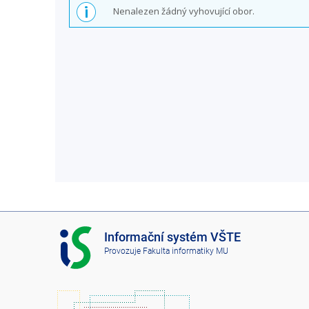
Nenalezen žádný vyhovující obor.
I
Informační systém VŠTE
S
Provozuje
Fakulta informatiky MU
V
Š
T
E