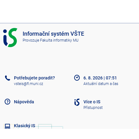
I
Informační systém VŠTE
S
Provozuje
Fakulta informatiky MU
V
Š
T
E
Potřebujete poradit?
6. 8. 2026
|
07:51
vsteis@fi.muni.cz
Aktuální datum a čas
Nápověda
Více o IS
Přístupnost
Klasický IS