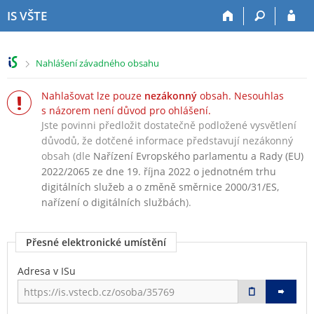
P
P
P
P
IS VŠTE
ř
ř
ř
ř
e
e
e
e
s
s
s
s
>
Nahlášení závadného obsahu
k
k
k
k
o
o
o
o
Nahlašovat lze pouze
nezákonný
obsah. Nesouhlas
č
č
č
č
s názorem není důvod pro ohlášení.
i
i
i
i
Jste povinni předložit dostatečně podložené vysvětlení
t
t
t
t
n
n
n
n
důvodů, že dotčené informace představují nezákonný
a
a
a
a
obsah (dle
Nařízení Evropského parlamentu a Rady (EU)
h
h
o
p
2022/2065 ze dne 19. října 2022 o jednotném trhu
o
l
b
a
digitálních služeb a o změně směrnice 2000/31/ES,
r
a
s
t
nařízení o digitálních službách
).
n
v
a
i
í
i
h
č
Přesné elektronické umístění
l
č
k
i
k
u
Adresa v ISu
š
u
t
u