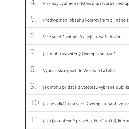
4.
Příklady vyplnění odstavců při tvorbě životo
5.
Předvyplnění obsahu kopírováním z jiného ž
6.
Více verzí životopisů a jejich zveřejňování
7.
Jak mohu vytvořený životopis smazat?
8.
Výpis, tisk, export do Wordu a LaTeXu
9.
Jak mohu přidat k životopisu vybrané publik
10.
Jak se odkážu na verzi životopisu např. ze s
11.
Jaká jsou přesně pravidla, která určují, kter