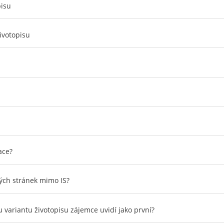
pisu
ivotopisu
ace?
vých stránek mimo IS?
ou variantu životopisu zájemce uvidí jako první?