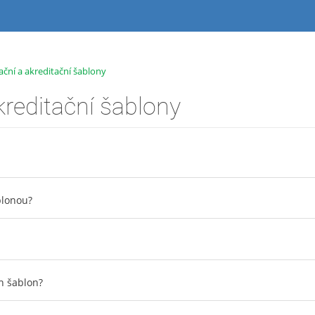
rační a akreditační šablony
akreditační šablony
ablonou?
h šablon?