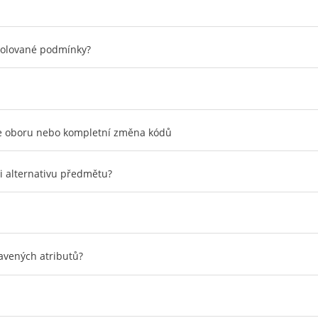
trolované podmínky?
ace oboru nebo kompletní změna kódů
i alternativu předmětu?
avených atributů?