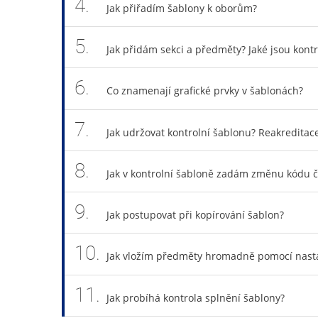
4.
Jak přiřadím šablony k oborům?
5.
Jak přidám sekci a předměty? Jaké jsou kon
6.
Co znamenají grafické prvky v šablonách?
7.
Jak udržovat kontrolní šablonu? Reakredit
8.
Jak v kontrolní šabloně zadám změnu kódu č
9.
Jak postupovat při kopírování šablon?
10.
Jak vložím předměty hromadně pomocí nast
11.
Jak probíhá kontrola splnění šablony?