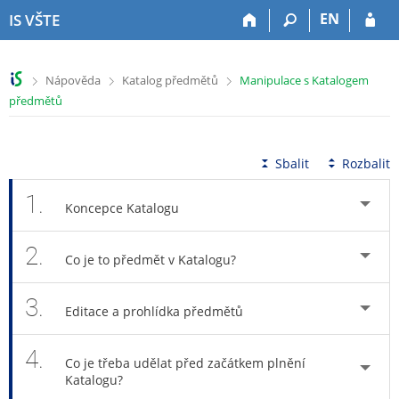
P
P
P
P
EN
IS VŠTE
ř
ř
ř
ř
e
e
e
e
s
s
s
s
>
>
>
Nápověda
Katalog předmětů
Manipulace s Katalogem
k
k
k
k
předmětů
o
o
o
o
č
č
č
č
i
i
i
i
t
t
t
t
Sbalit
Rozbalit
n
n
n
n
a
a
a
a
1.
Koncepce Katalogu
h
h
o
p
o
l
b
a
2.
r
a
s
t
Co je to předmět v Katalogu?
n
v
a
i
í
i
h
č
3.
l
č
k
Editace a prohlídka předmětů
i
k
u
š
u
4.
Co je třeba udělat před začátkem plnění
t
Katalogu?
u