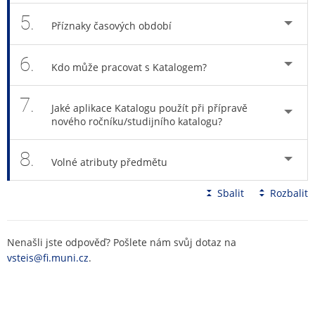
5.
Příznaky časových období
6.
Kdo může pracovat s Katalogem?
7.
Jaké aplikace Katalogu použít při přípravě
nového ročníku/studijního katalogu?
8.
Volné atributy předmětu
Sbalit
Rozbalit
Nenašli jste odpověď? Pošlete nám svůj dotaz na
vsteis@fi.muni.cz
.