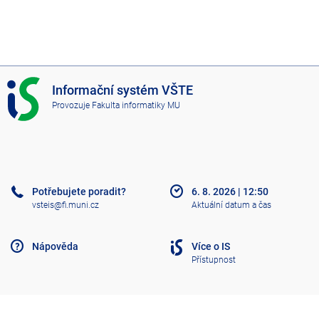
I
Informační systém VŠTE
S
Provozuje
Fakulta informatiky MU
V
Š
T
E
Potřebujete poradit?
6. 8. 2026
|
12:50
vsteis@fi.muni.cz
Aktuální datum a čas
Nápověda
Více o IS
Přístupnost
Klasický IS