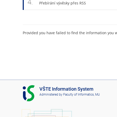
4.
Přebírání vývěsky přes RSS
Provided you have failed to find the information you 
I
VŠTE Information System
S
Administered by
Faculty of Informatics, MU
V
Š
T
E