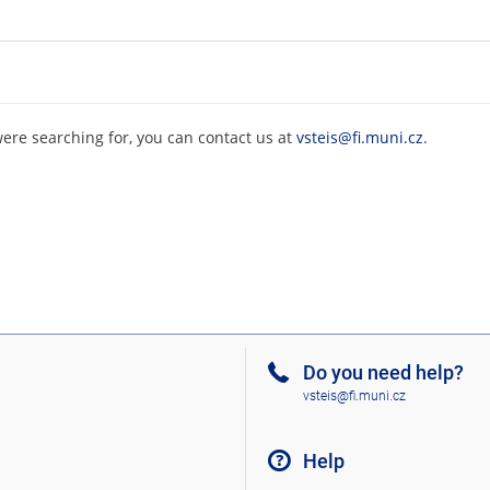
were searching for, you can contact us at
vsteis@fi.muni.cz
.
Do you need help?
vsteis@fi.muni.cz
Help