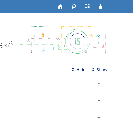
CS
Tematické vývěsky jako vstupní rozhraní pro externí redakční systémy
Hide
Show