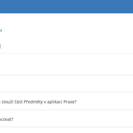
va
a
slouží část Předměty v aplikaci Praxe?
acovat?