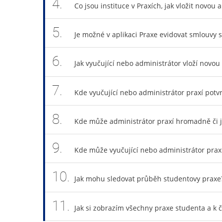
4.
Co jsou instituce v Praxích, jak vložit novou a
5.
Je možné v aplikaci Praxe evidovat smlouvy s
6.
Jak vyučující nebo administrátor vloží novo
7.
Kde vyučující nebo administrátor praxí potvr
8.
Kde může administrátor praxí hromadně či j
9.
Kde může vyučující nebo administrátor praxí
10.
Jak mohu sledovat průběh studentovy praxe
11.
Jak si zobrazím všechny praxe studenta a k č