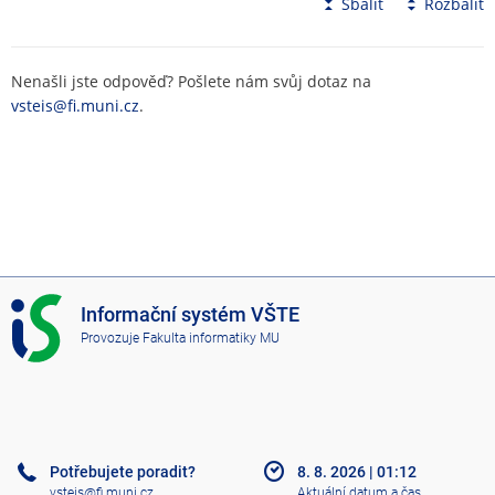
Sbalit
Rozbalit
Nenašli jste odpověď? Pošlete nám svůj dotaz na
vsteis@fi.muni.cz
.
I
Informační systém VŠTE
S
Provozuje
Fakulta informatiky MU
V
Š
T
E
Potřebujete poradit?
8. 8. 2026
|
01:12
vsteis@fi.muni.cz
Aktuální datum a čas