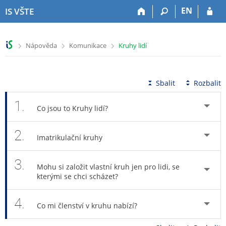
P
P
P
P
EN
IS VŠTE
ř
ř
ř
ř
e
e
e
e
s
s
s
s
>
>
>
Nápověda
Komunikace
Kruhy lidí
k
k
k
k
o
o
o
o
č
č
č
č
i
i
i
i
Sbalit
Rozbalit
t
t
t
t
n
n
n
n
1.
Co jsou to Kruhy lidí?
a
a
a
a
h
h
o
p
2.
o
l
b
a
Imatrikulační kruhy
r
a
s
t
n
v
a
i
3.
í
i
h
č
Mohu si založit vlastní kruh jen pro lidi, se
l
č
k
kterými se chci scházet?
i
k
u
š
u
4.
Co mi členství v kruhu nabízí?
t
u