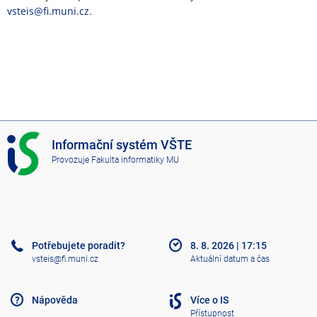
vsteis@fi.muni.cz
.
I
Informační systém VŠTE
S
Provozuje
Fakulta informatiky MU
V
Š
T
E
Potřebujete poradit?
8. 8. 2026
|
17:15
vsteis@fi.muni.cz
Aktuální datum a čas
Nápověda
Více o IS
Přístupnost