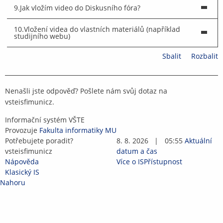
9.
Jak vložím video do Diskusního fóra?
10.
Vložení videa do vlastních materiálů (například
studijního webu)
Sbalit
Rozbalit
Nenašli jste odpověď? Pošlete nám svůj dotaz na
vste
is
fi
mun
i
cz
.
IS
Informační systém VŠTE
VŠTE
Provozuje
Fakulta informatiky MU
Potřebujete poradit?
8. 8. 2026
|
05:55
Aktuální
vste
is
fi
mun
i
cz
datum a čas
Nápověda
Více o IS
Přístupnost
Klasický IS
Nahoru