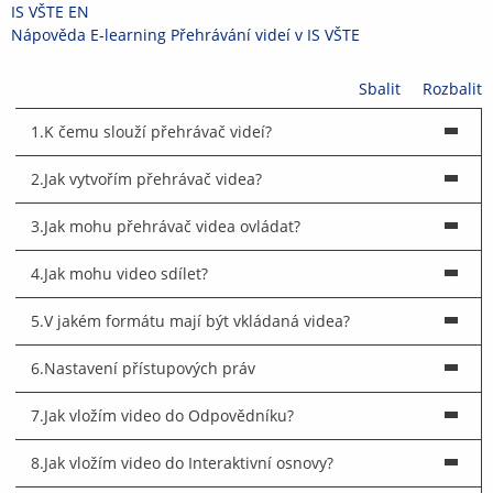
Přeskočit
Přeskočit
Přeskočit
Přeskočit
IS VŠTE
EN
na
na
na
na
>
Nápověda
>
E-learning
>
Přehrávání videí v IS VŠTE
horní
hlavičku
obsah
patičku
lištu
Sbalit
Rozbalit
1.
K čemu slouží přehrávač videí?
2.
Jak vytvořím přehrávač videa?
3.
Jak mohu přehrávač videa ovládat?
4.
Jak mohu video sdílet?
5.
V jakém formátu mají být vkládaná videa?
6.
Nastavení přístupových práv
7.
Jak vložím video do Odpovědníku?
8.
Jak vložím video do Interaktivní osnovy?