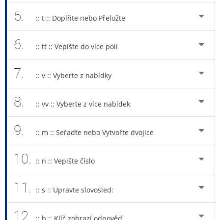
5.
:: t :: Doplňte nebo Přeložte
6.
:: tt :: Vepište do více polí
7.
:: v :: Vyberte z nabídky
8.
:: vv :: Vyberte z více nabídek
9.
:: m :: Seřaďte nebo Vytvořte dvojice
10.
:: n :: Vepište číslo
11.
:: s :: Upravte slovosled:
12.
:: b :: Klíč zobrazí odpověď