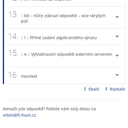
13.
:: bb :: Klíče zobrazí odpovědi – více skrytých
polí
14.
:: l :: Přímé zadání algebraického výrazu
15.
:: e :: Vyhodnocení odpovědi externím serverem
16.
mezitext
Sbalit
Rozbalit
Nenašli jste odpověď? Pošlete nám svůj dotaz na
vsteis@fi.muni.cz
.