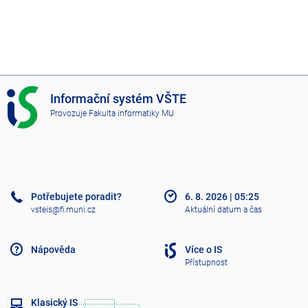
I
Informační systém VŠTE
S
Provozuje
Fakulta informatiky MU
V
Š
T
E
Potřebujete poradit?
6. 8. 2026
|
05:25
vsteis@fi.muni.cz
Aktuální datum a čas
Nápověda
Více o IS
Přístupnost
Klasický IS