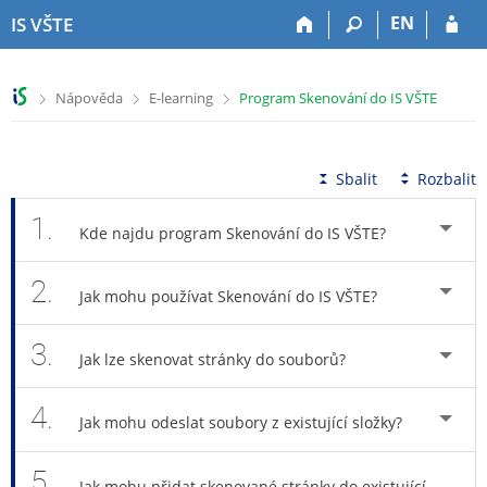
P
P
P
P
EN
IS VŠTE
ř
ř
ř
ř
e
e
e
e
s
s
s
s
>
>
>
Nápověda
E-learning
Program Skenování do IS VŠTE
k
k
k
k
o
o
o
o
č
č
č
č
i
i
i
i
Sbalit
Rozbalit
t
t
t
t
n
n
n
n
1.
Kde najdu program Skenování do IS VŠTE?
a
a
a
a
h
h
o
p
2.
o
l
b
a
Jak mohu používat Skenování do IS VŠTE?
r
a
s
t
n
v
a
i
3.
í
i
h
č
Jak lze skenovat stránky do souborů?
l
č
k
i
k
u
4.
š
u
Jak mohu odeslat soubory z existující složky?
t
u
5.
Jak mohu přidat skenované stránky do existující