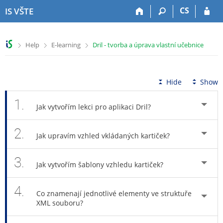
S
S
S
S
CS
IS VŠTE
k
k
k
k
i
i
i
i
p
p
p
p
>
>
>
Help
E-learning
Dril - tvorba a úprava vlastní učebnice
t
t
t
t
o
o
o
o
t
h
c
f
o
e
o
o
Hide
Show
p
a
n
o
b
d
t
t
1.
Jak vytvořím lekci pro aplikaci Dril?
a
e
e
e
r
r
n
r
2.
t
Jak upravím vzhled vkládaných kartiček?
3.
Jak vytvořím šablony vzhledu kartiček?
4.
Co znamenají jednotlivé elementy ve struktuře
XML souboru?