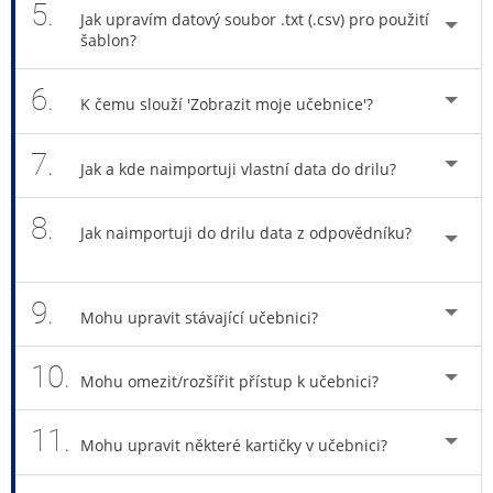
5.
Jak upravím datový soubor .txt (.csv) pro použití
šablon?
6.
K čemu slouží 'Zobrazit moje učebnice'?
7.
Jak a kde naimportuji vlastní data do drilu?
8.
Jak naimportuji do drilu data z odpovědníku?
9.
Mohu upravit stávající učebnici?
10.
Mohu omezit/rozšířit přístup k učebnici?
11.
Mohu upravit některé kartičky v učebnici?