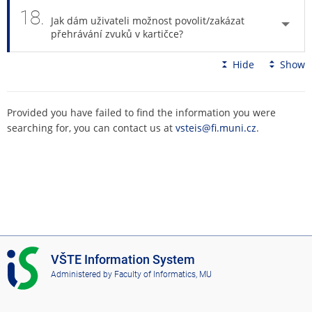
18.
Jak dám uživateli možnost povolit/zakázat
přehrávání zvuků v kartičce?
Hide
Show
Provided you have failed to find the information you were
searching for, you can contact us at
vsteis@fi.muni.cz
.
I
VŠTE Information System
S
Administered by
Faculty of Informatics, MU
V
Š