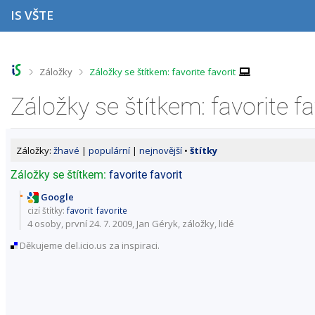
P
P
P
P
IS VŠTE
ř
ř
ř
ř
e
e
e
e
s
s
s
s
k
k
k
k
o
o
o
o
>
>
Záložky
Záložky se štítkem: favorite favorit
č
č
č
č
i
i
i
i
Záložky se štítkem: favorite fa
t
t
t
t
n
n
n
n
a
a
a
a
h
h
o
p
Záložky:
žhavé
|
populární
|
nejnovější
•
štítky
o
l
b
a
r
a
s
t
Záložky se štítkem:
favorite
favorit
n
v
a
i
í
i
h
č
Google
l
č
k
cizí štítky:
favorit
favorite
i
k
u
4 osoby
, první 24. 7. 2009, Jan Géryk,
záložky
,
lidé
š
u
Děkujeme del.icio.us za inspiraci.
t
u