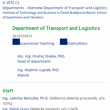
Skip
Skip
Skip
Skip
IS VŠTE
CS
to
to
to
to
>
Departments - Overview
>
Department of Transport and Logistics
Institute of Technology and Business in České Budějovice
Rector
School
top
header
content
footer
of Expertness and Valuation
bar
Department of Transport and Logistics
5610103915
Supervised
Publications
Supervised Teaching
Publications
Teaching
doc. Ing. Ondrej Stopka, PhD.
head of department
Ing. Vladimír Ľupták, PhD.
deputy
Staff
Ing. Ladislav Bartuška, Ph.D.
(Odborný vědecký pracovník), učo
10792
Ing. Patrik Gross
(Vědecký asistent), učo 12476