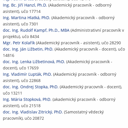
Ing. Bc. Jiří Hanzl, Ph.D.
(Akademický pracovník - odborný
asistent), učo 17714
Ing. Martina Hlatká, PhD.
(Akademický pracovník - odborný
asistent), učo 7301
doc. Ing. Rudolf Kampf, Ph.D., MBA
(Administrativní pracovník v
projektu), učo 8434
Mgr. Petr Kolařík
(Akademický pracovník - asistent), učo 28290
doc. Ing. Ján Ližbetin, PhD.
(Akademický pracovník - docent), učo
14816
doc. Ing. Lenka Ližbetinová, PhD.
(Akademický pracovník -
docent), učo 17659
Ing. Vladimír Ľupták, PhD.
(Akademický pracovník - odborný
asistent), učo 22868
doc. Ing. Ondrej Stopka, PhD.
(Akademický pracovník - docent),
učo 13211
Ing. Mária Stopková, PhD.
(akademický pracovník - odborný
asistent), učo 21518
doc. Ing. Vladislav Zitrický, PhD.
(Samostatný vědecký
pracovník), učo 20872