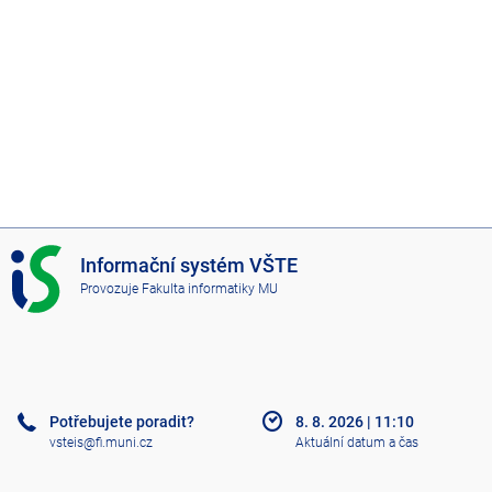
n
í
č
i
n
n
o
s
t
I
Informační systém VŠTE
S
Provozuje
Fakulta informatiky MU
V
Š
T
E
Potřebujete poradit?
8. 8. 2026
|
11:10
vsteis@fi.muni.cz
Aktuální datum a čas