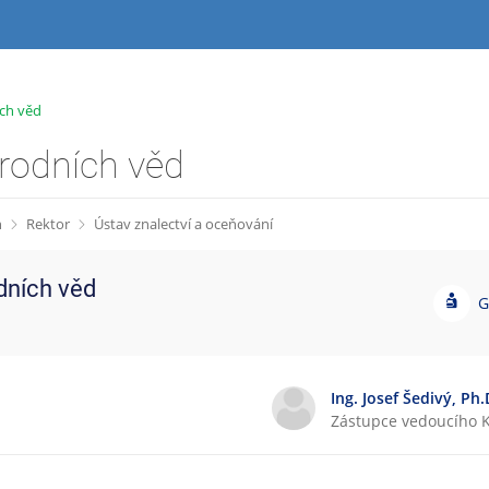
ích věd
írodních věd
h
Rektor
Ústav znalectví a oceňování
odních věd
G
G
a
r
a
n
Ing. Josef Šedivý, Ph.
t
Zástupce vedoucího K
o
v
a