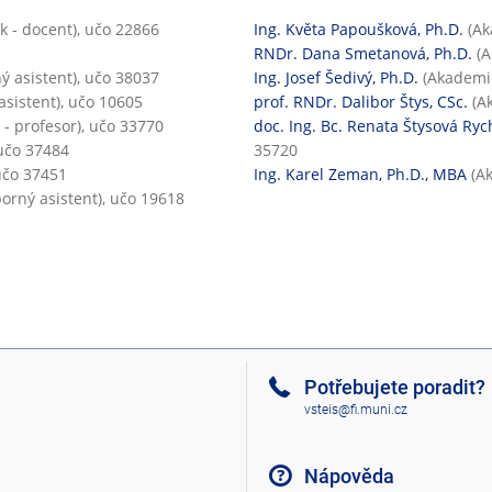
n
 - docent), učo 22866
Ing. Květa Papoušková, Ph.D.
(Ak
á
RNDr. Dana Smetanová, Ph.D.
(A
v
 asistent), učo 38037
Ing. Josef Šedivý, Ph.D.
(Akademic
ý
sistent), učo 10605
prof. RNDr. Dalibor Štys, CSc.
(Ak
u
- profesor), učo 33770
doc. Ing. Bc. Renata Štysová Ryc
k
 učo 37484
35720
a
učo 37451
Ing. Karel Zeman, Ph.D., MBA
(Ak
orný asistent), učo 19618
Potřebujete poradit?
vsteis@fi.muni.cz
Nápověda