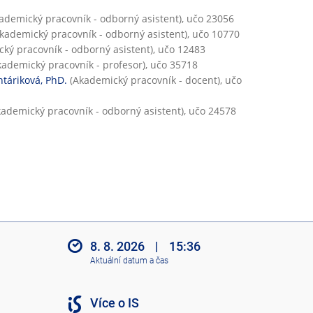
í
ademický pracovník - odborný asistent), učo 23056
č
kademický pracovník - odborný asistent), učo 10770
i
ký pracovník - odborný asistent), učo 12483
n
ademický pracovník - profesor), učo 35718
n
htáriková, PhD.
(Akademický pracovník - docent), učo
o
s
ademický pracovník - odborný asistent), učo 24578
t
8. 8. 2026
|
15:36
Aktuální datum a čas
Více o IS