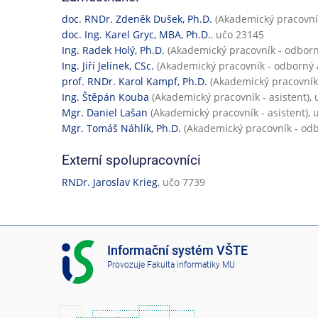
doc. RNDr. Zdeněk Dušek, Ph.D.
(Akademický pracovník
doc. Ing. Karel Gryc, MBA, Ph.D.
, učo 23145
Ing. Radek Holý, Ph.D.
(Akademický pracovník - odborný
Ing. Jiří Jelínek, CSc.
(Akademický pracovník - odborný a
prof. RNDr. Karol Kampf, Ph.D.
(Akademický pracovník 
Ing. Štěpán Kouba
(Akademický pracovník - asistent),
Mgr. Daniel Lašan
(Akademický pracovník - asistent), 
Mgr. Tomáš Náhlík, Ph.D.
(Akademický pracovník - odb
Externí spolupracovníci
RNDr. Jaroslav Krieg
, učo 7739
I
Informační systém VŠTE
S
Provozuje
Fakulta informatiky MU
V
Š
T