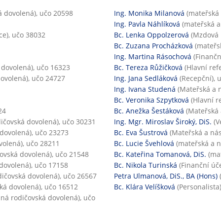
 dovolená), učo 20598
Ing. Monika Milanová
(mateřská 
Ing. Pavla Náhlíková
(mateřská a
ce), učo 38032
Bc. Lenka Oppolzerová
(Mzdová ú
Bc. Zuzana Procházková
(mateřsk
Ing. Martina Rásochová
(Finanční
 dovolená), učo 16323
Bc. Tereza Růžičková
(Hlavní ref
ovolená), učo 24727
Ing. Jana Sedláková
(Recepční), 
Ing. Ivana Studená
(Mateřská a n
Bc. Veronika Szpytková
(Hlavní r
24
Bc. Anežka Šestáková
(Mateřská 
ičovská dovolená), učo 30231
Ing. Mgr. Miroslav Široký, DiS.
(V
dovolená), učo 23273
Bc. Eva Šustrová
(Mateřská a nás
volená), učo 28211
Bc. Lucie Švehlová
(mateřská a n
ovská dovolená), učo 21548
Bc. Kateřina Tomanová, DiS.
(mat
dovolená), učo 17158
Bc. Nikola Turinská
(Finanční úče
ičovská dovolená), učo 26567
Petra Ulmanová, DiS., BA (Hons)
ká dovolená), učo 16512
Bc. Klára Velíšková
(Personalista
ná rodičovská dovolená), učo