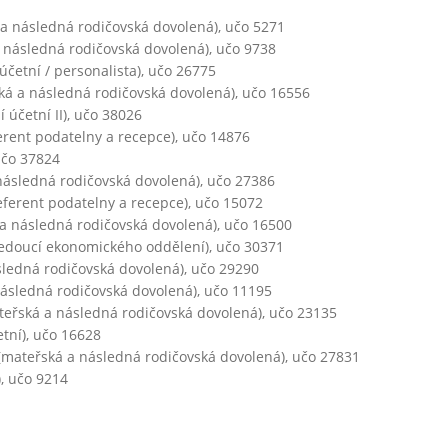
í
a následná rodičovská dovolená), učo 5271
č
 následná rodičovská dovolená), učo 9738
i
četní / personalista), učo 26775
n
á a následná rodičovská dovolená), učo 16556
n
 účetní II), učo 38026
o
erent podatelny a recepce), učo 14876
s
učo 37824
t
ásledná rodičovská dovolená), učo 27386
eferent podatelny a recepce), učo 15072
a následná rodičovská dovolená), učo 16500
edoucí ekonomického oddělení), učo 30371
ledná rodičovská dovolená), učo 29290
ásledná rodičovská dovolená), učo 11195
eřská a následná rodičovská dovolená), učo 23135
tní), učo 16628
(mateřská a následná rodičovská dovolená), učo 27831
), učo 9214