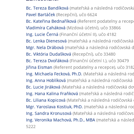
Bc. Tereza Bandíková
(mateřská a následná rodičovská
Pavel Bartáček
(Recepční), učo 6624
Bc. Kateřina Bednaříková
(Referent podatelny a recep
Vladimíra Caháková
(Mzdová účetní), učo 33866
Ing. Lucie Černá
(Finanční účetní II), učo 4182
Bc. Lenka Dienesová
(mateřská a následná rodičovská
Mgr. Nela Drábová
(mateřská a následná rodičovská d
Bc. Viktória Dudašková
(Recepční), učo 33480
Bc. Tereza Dvořáková
(Finanční účetní I.), učo 30479
Jiřina Eisman
(Referent podatelny a recepce), učo 318
Ing. Michaela Fecková, Ph.D.
(Mateřská a následná rod
Ing. Anna Hoblíková
(mateřská a následná rodičovská 
Bc. Lucie Jiráková
(Mateřská a následná rodičovská do
Ing. Hana Kalina Fraňková
(mateřská a následná rodič
Bc. Liliana Kopicová
(Mateřská a následná rodičovská 
Mgr. Yaroslava Kostiuk, PhD.
(mateřská a následná rod
Ing. Sandra Kronusová
(Mateřská a následná rodičovs
Ing. Veronika Machová, Ph.D., MBA
(mateřská a násled
5222