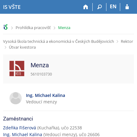
P
P
P
P
EN
IS VŠTE
ř
ř
ř
ř
e
e
e
e
s
s
s
s
>
>
Prohlídka pracovišť
Menza
k
k
k
k
o
o
o
o
Vysoká škola technická a ekonomická v Českých Budějovicích
Rektor
č
č
č
č
Útvar kvestora
i
i
i
i
t
t
t
t
n
n
n
n
Menza
a
a
a
a
h
h
o
p
5610103730
o
l
b
a
r
a
s
t
n
v
a
i
Ing. Michael Kalina
í
i
h
č
Vedoucí menzy
l
č
k
i
k
u
Zaměstnanci
š
u
t
Zdeňka Fišerová
(Kuchařka), učo 22538
u
Ing. Michael Kalina
(Vedoucí menzy), učo 26606