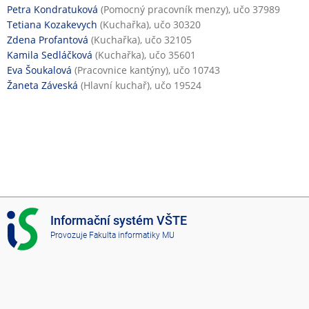
Petra Kondratuková
(Pomocný pracovník menzy), učo 37989
Tetiana Kozakevych
(Kuchařka), učo 30320
Zdena Profantová
(Kuchařka), učo 32105
Kamila Sedláčková
(Kuchařka), učo 35601
Eva Šoukalová
(Pracovnice kantýny), učo 10743
Žaneta Záveská
(Hlavní kuchař), učo 19524
I
Informační systém VŠTE
S
Provozuje
Fakulta informatiky MU
V
Š
T
E