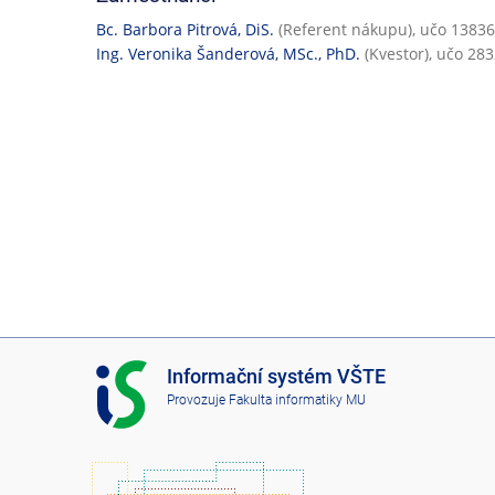
Bc. Barbora Pitrová, DiS.
(Referent nákupu), učo 13836
Ing. Veronika Šanderová, MSc., PhD.
(Kvestor), učo 28
I
Informační systém VŠTE
S
Provozuje
Fakulta informatiky MU
V
Š
T
E