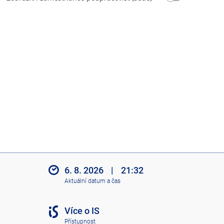
í
č
i
n
n
o
s
t
6. 8. 2026
|
21:32
Aktuální datum a čas
Více o IS
Přístupnost