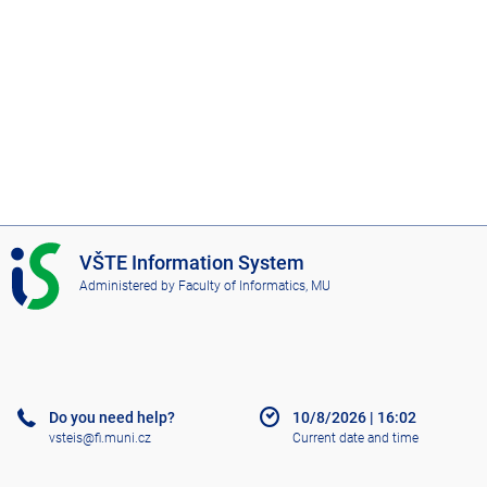
I
VŠTE Information System
S
Administered by
Faculty of Informatics, MU
V
Š
T
E
Do you need help?
10/8/2026
|
16:02
vsteis@fi.muni.cz
Current date and time