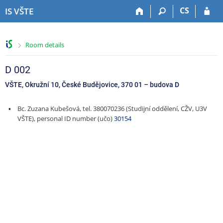
S
S
S
S
CS
IS VŠTE
k
k
k
k
i
i
i
i
p
p
p
p
>
Room details
t
t
t
t
o
o
o
o
t
h
c
f
D 002
o
e
o
o
VŠTE, Okružní 10, České Budějovice, 370 01
–
budova D
p
a
n
o
b
d
t
t
Bc. Zuzana Kubešová, tel. 380070236 (Studijní oddělení, CŽV, U3V
a
e
e
e
VŠTE), personal ID number (učo)
30154
r
r
n
r
t