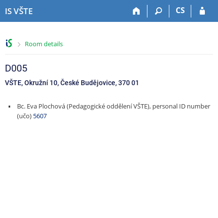
S
S
S
S
CS
IS VŠTE
k
k
k
k
i
i
i
i
p
p
p
p
>
Room details
t
t
t
t
o
o
o
o
t
h
c
f
D005
o
e
o
o
VŠTE, Okružní 10, České Budějovice, 370 01
p
a
n
o
b
d
t
t
Bc. Eva Plochová (Pedagogické oddělení VŠTE), personal ID number
a
e
e
e
(učo)
5607
r
r
n
r
t