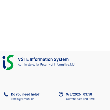
I
VŠTE Information System
S
Administered by
Faculty of Informatics, MU
V
Š
T
E
Do you need help?
9/8/2026
|
03:58
vsteis@fi.muni.cz
Current date and time