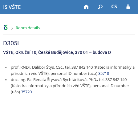
S
S
S
S
CS
IS VŠTE
k
k
k
k
i
i
i
i
p
p
p
p
>
Room details
t
t
t
t
o
o
o
o
t
h
c
f
D305L
o
e
o
o
VŠTE, Okružní 10, České Budějovice, 370 01
–
budova D
p
a
n
o
b
d
t
t
prof. RNDr. Dalibor Štys, CSc., tel. 387 842 140 (Katedra informatiky a
a
e
e
e
přírodních věd VŠTE), personal ID number (učo)
35718
r
r
n
r
doc. Ing. Bc. Renata Štysová Rychtáriková, PhD., tel. 387 842 140
t
(Katedra informatiky a přírodních věd VŠTE), personal ID number
(učo)
35720