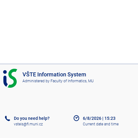
I
VŠTE Information System
S
Administered by
Faculty of Informatics, MU
V
Š
T
E
Do you need help?
6/8/2026
|
15:23
vsteis@fi.muni.cz
Current date and time