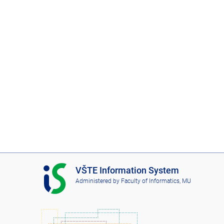
I
VŠTE Information System
S
Administered by
Faculty of Informatics, MU
V
Š
T
E