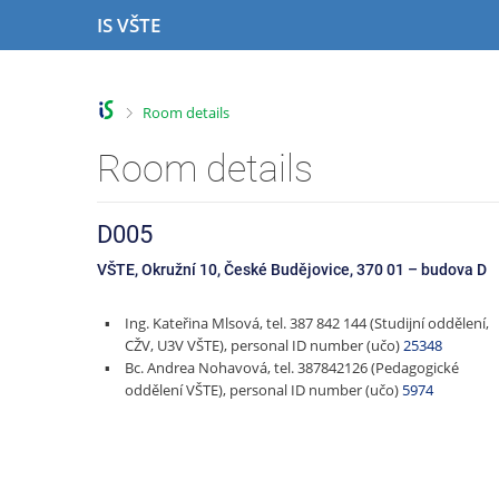
S
S
S
S
IS VŠTE
k
k
k
k
i
i
i
i
p
p
p
p
t
t
t
t
>
Room details
o
o
o
o
t
h
c
f
Room details
o
e
o
o
p
a
n
o
b
d
t
t
D005
a
e
e
e
r
r
n
r
VŠTE, Okružní 10, České Budějovice, 370 01
–
budova D
t
Ing. Kateřina Mlsová, tel. 387 842 144 (Studijní oddělení,
CŽV, U3V VŠTE), personal ID number (učo)
25348
Bc. Andrea Nohavová, tel. 387842126 (Pedagogické
oddělení VŠTE), personal ID number (učo)
5974