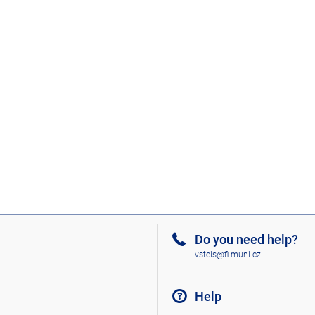
Do you need help?
vsteis@fi.muni.cz
Help