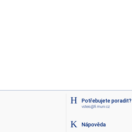
Potřebujete poradit?
vsteis@fi.muni.cz
Nápověda