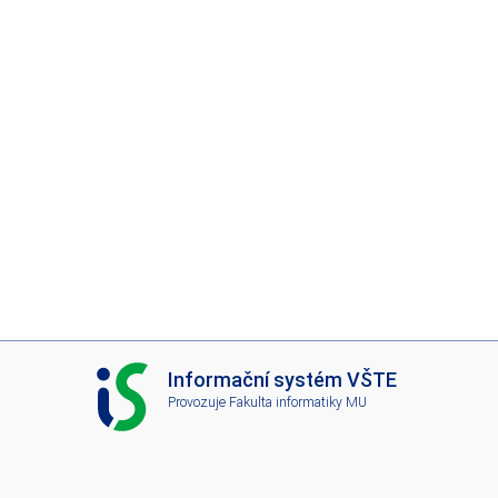
I
Informační systém VŠTE
S
Provozuje
Fakulta informatiky MU
V
Š
T
E