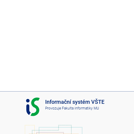
I
Informační systém VŠTE
S
Provozuje
Fakulta informatiky MU
V
Š
T
E