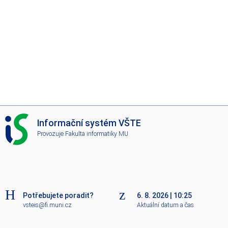
I
Informační systém VŠTE
S
Provozuje
Fakulta informatiky MU
V
Š
T
E
Potřebujete poradit?
6. 8. 2026
|
10:25
vsteis@fi.muni.cz
Aktuální datum a čas