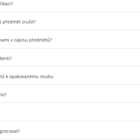
likaci?
ý předmět zrušit?
měnami v zápisu předmětů?
denti?
tů k opakovanému studiu
lo?
gistrovat?