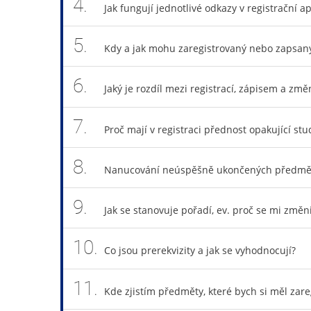
4.
Jak fungují jednotlivé odkazy v registrační ap
5.
Kdy a jak mohu zaregistrovaný nebo zapsan
6.
Jaký je rozdíl mezi registrací, zápisem a z
7.
Proč mají v registraci přednost opakující stu
8.
Nanucování neúspěšně ukončených předmě
9.
Jak se stanovuje pořadí, ev. proč se mi změni
10.
Co jsou prerekvizity a jak se vyhodnocují?
11.
Kde zjistím předměty, které bych si měl zare