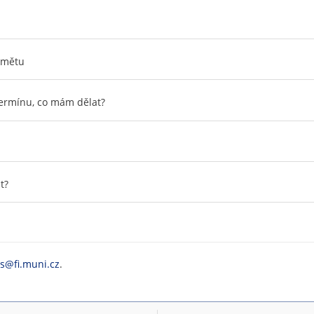
edmětu
termínu, co mám dělat?
t?
is@fi.muni.cz
.