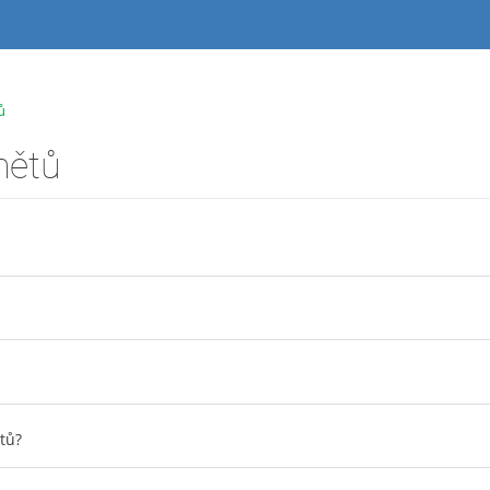
ů
mětů
tů?