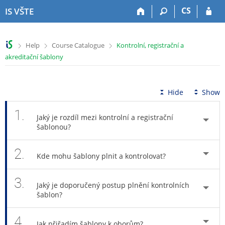
S
S
S
S
CS
IS VŠTE
k
k
k
k
i
i
i
i
p
p
p
p
>
>
>
Help
Course Catalogue
Kontrolní, registrační a
t
t
t
t
akreditační šablony
o
o
o
o
t
h
c
f
o
e
o
o
p
a
n
o
Hide
Show
b
d
t
t
a
e
e
e
1.
Jaký je rozdíl mezi kontrolní a registrační
r
r
n
r
šablonou?
t
2.
Kde mohu šablony plnit a kontrolovat?
3.
Jaký je doporučený postup plnění kontrolních
šablon?
4.
Jak přiřadím šablony k oborům?