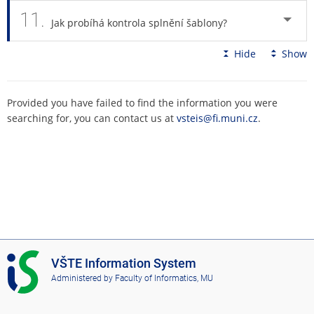
11.
Jak probíhá kontrola splnění šablony?
Hide
Show
Provided you have failed to find the information you were
searching for, you can contact us at
vsteis@fi.muni.cz
.
I
VŠTE Information System
S
Administered by
Faculty of Informatics, MU
V
Š