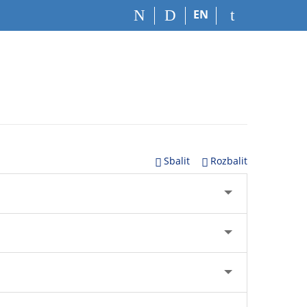
EN
Sbalit
Rozbalit