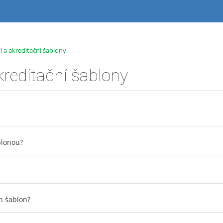
ní a akreditační šablony
akreditační šablony
ablonou?
h šablon?