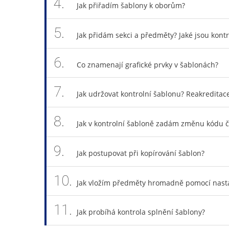
4.
Jak přiřadím šablony k oborům?
5.
Jak přidám sekci a předměty? Jaké jsou kon
6.
Co znamenají grafické prvky v šablonách?
7.
Jak udržovat kontrolní šablonu? Reakredit
8.
Jak v kontrolní šabloně zadám změnu kódu č
9.
Jak postupovat při kopírování šablon?
10.
Jak vložím předměty hromadně pomocí nast
11.
Jak probíhá kontrola splnění šablony?