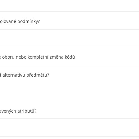
trolované podmínky?
ace oboru nebo kompletní změna kódů
i alternativu předmětu?
avených atributů?