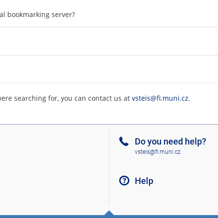
cial bookmarking server?
were searching for, you can contact us at
vsteis@fi.muni.cz
.
Do you need help?
vsteis@fi.muni.cz
Help