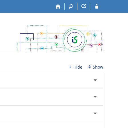
CS
Hide
Show