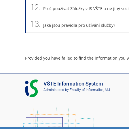
12.
Proč používat Záložky v IS VŠTE a ne jiný so
13.
Jaká jsou pravidla pro užívání služby?
Provided you have failed to find the information you 
I
VŠTE Information System
S
Administered by
Faculty of Informatics, MU
V
Š
T
E