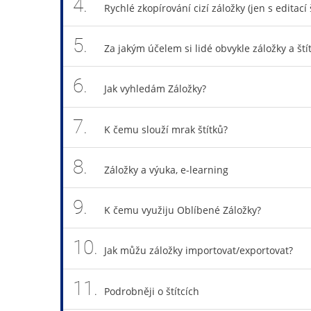
4.
Rychlé zkopírování cizí záložky (jen s editací 
5.
Za jakým účelem si lidé obvykle záložky a ští
6.
Jak vyhledám Záložky?
7.
K čemu slouží mrak štítků?
8.
Záložky a výuka, e-learning
9.
K čemu využiju Oblíbené Záložky?
10.
Jak můžu záložky importovat/exportovat?
11.
Podrobněji o štítcích