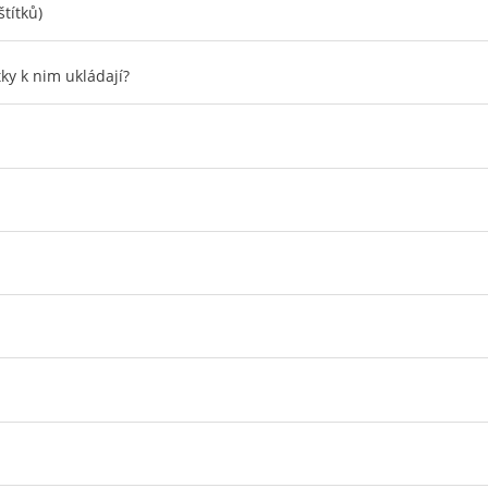
štítků)
tky k nim ukládají?