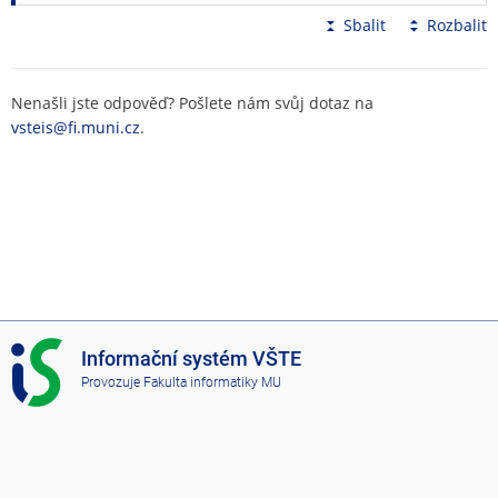
Sbalit
Rozbalit
Nenašli jste odpověď? Pošlete nám svůj dotaz na
vsteis@fi.muni.cz
.
I
Informační systém VŠTE
S
Provozuje
Fakulta informatiky MU
V
Š
T
E