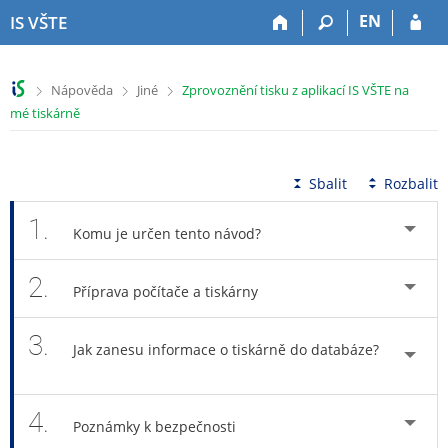
P
P
P
P
EN
IS VŠTE
ř
ř
ř
ř
e
e
e
e
s
s
s
s
>
>
>
Nápověda
Jiné
Zprovoznění tisku z aplikací IS VŠTE na
k
k
k
k
mé tiskárně
o
o
o
o
č
č
č
č
i
i
i
i
t
t
t
t
Sbalit
Rozbalit
n
n
n
n
a
a
a
a
1.
Komu je určen tento návod?
h
h
o
p
o
l
b
a
2.
r
a
s
t
Příprava počítače a tiskárny
n
v
a
i
í
i
h
č
3.
l
č
k
Jak zanesu informace o tiskárně do databáze?
i
k
u
š
u
t
4.
Poznámky k bezpečnosti
u