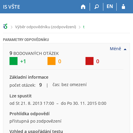
P
P
P
P
EN
IS VŠTE
ř
ř
ř
ř
e
e
e
e
s
s
s
s
>
>
Výběr odpovědníku (zodpovězení)
t
k
k
k
k
o
o
o
o
PARAMETRY ODPOVĚDNÍKU
č
č
č
č
i
i
i
i
Méně
9
t
t
t
t
BODOVANÝCH OTÁZEK
n
n
n
n
+1
0
0
a
a
a
a
h
h
o
p
Základní informace
o
l
b
a
r
a
s
t
9
čas: bez omezení
počet otázek:
n
v
a
i
Lze spustit
í
i
h
č
l
č
k
od
St 21. 8. 2013
17:00
– do
Po 30. 11. 2015
0:00
i
k
u
Prohlídka odpovědí
š
u
přístupná po zodpovězení
t
u
Vzhled a uspořádání testu