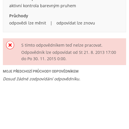
aktivní kontrola barevným pruhem
Průchody
odpovědi lze měnit
odpovídat lze znovu
S tímto odpovědníkem teď nelze pracovat.
Odpovědník lze odpovídat od
St 21. 8. 2013
17:00
do
Po 30. 11. 2015
0:00
.
MOJE PŘEDCHOZÍ PRŮCHODY ODPOVĚDNÍKEM
Dosud žádné zodpovídání odpovědníku.