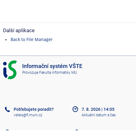
Další aplikace
Back to File Manager
I
Informační systém VŠTE
S
Provozuje
Fakulta informatiky MU
V
Š
T
E
Potřebujete poradit?
7. 8. 2026
|
14:05
vsteis@fi.muni.cz
Aktuální datum a čas
Nápověda
Více o IS