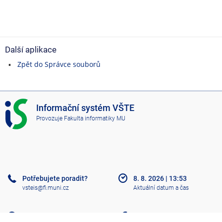
Další aplikace
Zpět do Správce souborů
I
Informační systém VŠTE
S
Provozuje
Fakulta informatiky MU
V
Š
T
E
Potřebujete poradit?
8. 8. 2026
|
13:53
vsteis@fi.muni.cz
Aktuální datum a čas
Nápověda
Více o IS