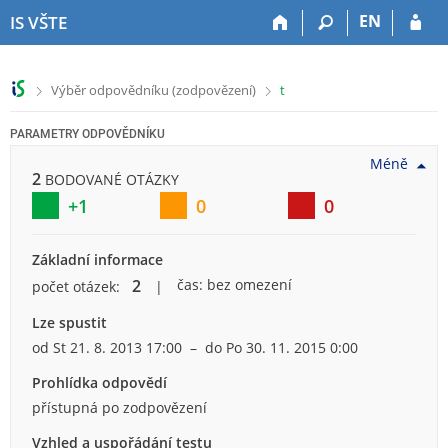
P
P
P
P
EN
IS VŠTE
ř
ř
ř
ř
e
e
e
e
s
s
s
s
>
>
Výběr odpovědníku (zodpovězení)
t
k
k
k
k
o
o
o
o
PARAMETRY ODPOVĚDNÍKU
č
č
č
č
i
i
i
i
Méně
2
t
t
t
t
BODOVANÉ OTÁZKY
n
n
n
n
+1
0
0
a
a
a
a
h
h
o
p
Základní informace
o
l
b
a
r
a
s
t
2
čas: bez omezení
počet otázek:
n
v
a
i
Lze spustit
í
i
h
č
l
č
k
od
St 21. 8. 2013
17:00
– do
Po 30. 11. 2015
0:00
i
k
u
Prohlídka odpovědí
š
u
přístupná po zodpovězení
t
u
Vzhled a uspořádání testu