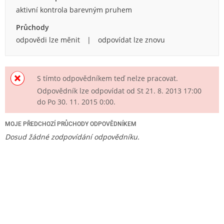
aktivní kontrola barevným pruhem
Průchody
odpovědi lze měnit
odpovídat lze znovu
S tímto odpovědníkem teď nelze pracovat.
Odpovědník lze odpovídat od
St 21. 8. 2013
17:00
do
Po 30. 11. 2015
0:00
.
MOJE PŘEDCHOZÍ PRŮCHODY ODPOVĚDNÍKEM
Dosud žádné zodpovídání odpovědníku.