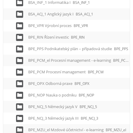
BSA_INF_1 Informatika I
BSA_INF_1
BSA_ACJ_1 Anglický jazyk I
BSA_ACJ_1
BPE_VPR Výrobní proces
BPE_VPR
BPE_RIN Řízení investic
BPE_RIN
BPE_PPS Podnikatelský plán – případová studie
BPE_PPS
BPE_PCM_el Procesní management - e-learning
BPE_PCM_el
BPE_PCM Procesní management
BPE_PCM
BPE_OPX Odborná praxe
BPE_OPX
BPE_NOP Nauka o podniku
BPE_NOP
BPE_NCJ_5 Německý jazyk V
BPE_NCJ_5
BPE_NCJ_3 Německý jazyk III
BPE_NCJ_3
BPE_MZU_el Mzdové účetnictví - e-learning
BPE_MZU_el