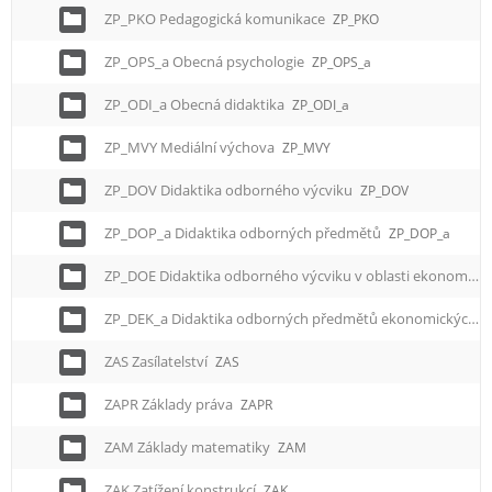
ZP_PKO Pedagogická komunikace
ZP_PKO
ZP_OPS_a Obecná psychologie
ZP_OPS_a
ZP_ODI_a Obecná didaktika
ZP_ODI_a
ZP_MVY Mediální výchova
ZP_MVY
ZP_DOV Didaktika odborného výcviku
ZP_DOV
ZP_DOP_a Didaktika odborných předmětů
ZP_DOP_a
ZP_DOE Didaktika odborného výcviku v oblasti ekonomiky
ZP_DEK_a Didaktika odborných předmětů ekonomických
Z
ZAS Zasílatelství
ZAS
ZAPR Základy práva
ZAPR
ZAM Základy matematiky
ZAM
ZAK Zatížení konstrukcí
ZAK