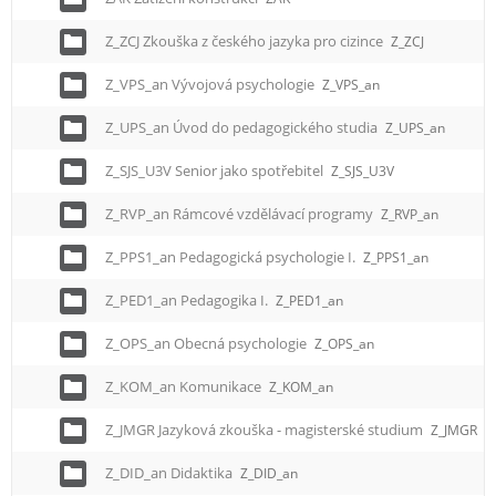
Z_ZCJ Zkouška z českého jazyka pro cizince
Z_ZCJ
Z_VPS_an Vývojová psychologie
Z_VPS_an
Z_UPS_an Úvod do pedagogického studia
Z_UPS_an
Z_SJS_U3V Senior jako spotřebitel
Z_SJS_U3V
Z_RVP_an Rámcové vzdělávací programy
Z_RVP_an
Z_PPS1_an Pedagogická psychologie I.
Z_PPS1_an
Z_PED1_an Pedagogika I.
Z_PED1_an
Z_OPS_an Obecná psychologie
Z_OPS_an
Z_KOM_an Komunikace
Z_KOM_an
Z_JMGR Jazyková zkouška - magisterské studium
Z_JMGR
Z_DID_an Didaktika
Z_DID_an