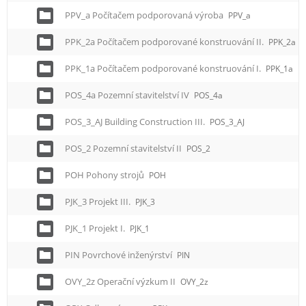
PPV_a Počítačem podporovaná výroba
PPV_a
PPK_2a Počítačem podporované konstruování II.
PPK_2a
PPK_1a Počítačem podporované konstruování I.
PPK_1a
POS_4a Pozemní stavitelství IV
POS_4a
POS_3_AJ Building Construction III.
POS_3_AJ
POS_2 Pozemní stavitelství II
POS_2
POH Pohony strojů
POH
PJK_3 Projekt III.
PJK_3
PJK_1 Projekt I.
PJK_1
PIN Povrchové inženýrství
PIN
OVY_2z Operační výzkum II
OVY_2z