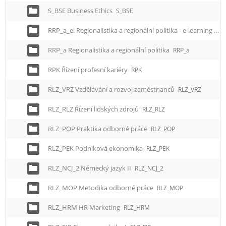
S_BSE Business Ethics
S_BSE
RRP_a_el Regionalistika a regionální politika - e-learning
RRP
RRP_a Regionalistika a regionální politika
RRP_a
RPK Řízení profesní kariéry
RPK
RLZ_VRZ Vzdělávání a rozvoj zaměstnanců
RLZ_VRZ
RLZ_RLZ Řízení lidských zdrojů
RLZ_RLZ
RLZ_POP Praktika odborné práce
RLZ_POP
RLZ_PEK Podniková ekonomika
RLZ_PEK
RLZ_NCJ_2 Německý jazyk II
RLZ_NCJ_2
RLZ_MOP Metodika odborné práce
RLZ_MOP
RLZ_HRM HR Marketing
RLZ_HRM