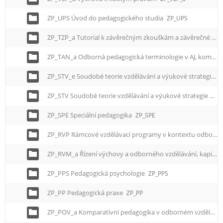
ZP_UPS Úvod do pedagogického studia
ZP_UPS
ZP_TZP_a Tutorial k závěrečným zkouškám a závěrečné práci
ZP_TAN_a Odborná pedagogická terminologie v AJ, komparace s NJ
ZP_STV_e Soudobé teorie vzdělávání a výukové strategie
Z
ZP_STV Soudobé teorie vzdělávání a výukové strategie
ZP_
ZP_SPE Speciální pedagogika
ZP_SPE
ZP_RVP Rámcové vzdělávací programy v kontextu odborného vzdělávání
ZP_RVM_a Řízení výchovy a odborného vzdělávání, kapitoly ze školského managementu
ZP_PPS Pedagogická psychologie
ZP_PPS
ZP_PP Pedagogická praxe
ZP_PP
ZP_POV_a Komparativní pedagogika v odborném vzdělávání