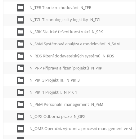
N_TER Teorie rozhodování
N_TER
N_TCL Technologie city logistiky
N_TCL
N_SRK Statické řešení konstrukcí
N_SRK
N_SAM Systémová analýza a modelování
N_SAM
N_RDS Řízení dodavatelských systémů
N_RDS
N_PRP Příprava a řízení projektů
N_PRP
N_PJK_3 Projekt III.
N_PJK_3
N_PJK_1 Projekt I.
N_PJK_1
N_PEM Personální management
N_PEM
N_OPX Odborná praxe
N_OPX
N_OMS Operační, výrobní a procesní management ve strojírenství