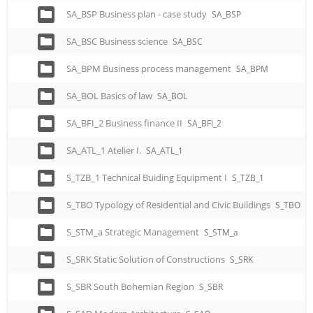
SA_BSP Business plan - case study
SA_BSP
SA_BSC Business science
SA_BSC
SA_BPM Business process management
SA_BPM
SA_BOL Basics of law
SA_BOL
SA_BFI_2 Business finance II
SA_BFI_2
SA_ATL_1 Atelier I.
SA_ATL_1
S_TZB_1 Technical Buiding Equipment I
S_TZB_1
S_TBO Typology of Residential and Civic Buildings
S_TBO
S_STM_a Strategic Management
S_STM_a
S_SRK Static Solution of Constructions
S_SRK
S_SBR South Bohemian Region
S_SBR