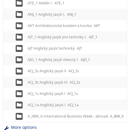
ATE_1 Ateliér I.
ATE_1
ANJ_1 Anglický jazyk I.
ANJ_1
AKT Architektonické kreslení a tvorba
AKT
AJT_1 Anglický jazyk pro techniky I.
AJT_1
AJT Anglický jazyk technický
AJT
AJO_1 Anglický jazyk obecný I.
AJO_1
ACJ_5z Anglický jazyk V
ACJ_5z
ACJ_3z Anglický jazyk III
ACJ_3z
ACJ_1z Anglický jazyk I
ACJ_1z
ACJ_1a Anglický jazyk I
ACJ_1a
A_IBW_A International Business Week - abroad
A_IBW_A
More options