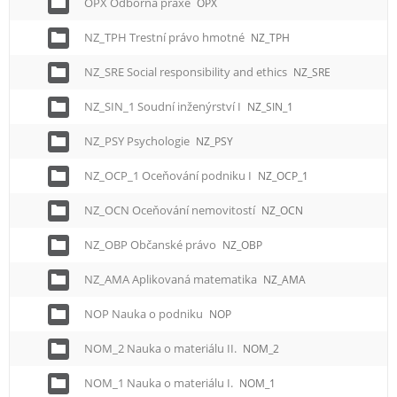
OPX Odborná praxe
OPX
NZ_TPH Trestní právo hmotné
NZ_TPH
NZ_SRE Social responsibility and ethics
NZ_SRE
NZ_SIN_1 Soudní inženýrství I
NZ_SIN_1
NZ_PSY Psychologie
NZ_PSY
NZ_OCP_1 Oceňování podniku I
NZ_OCP_1
NZ_OCN Oceňování nemovitostí
NZ_OCN
NZ_OBP Občanské právo
NZ_OBP
NZ_AMA Aplikovaná matematika
NZ_AMA
NOP Nauka o podniku
NOP
NOM_2 Nauka o materiálu II.
NOM_2
NOM_1 Nauka o materiálu I.
NOM_1