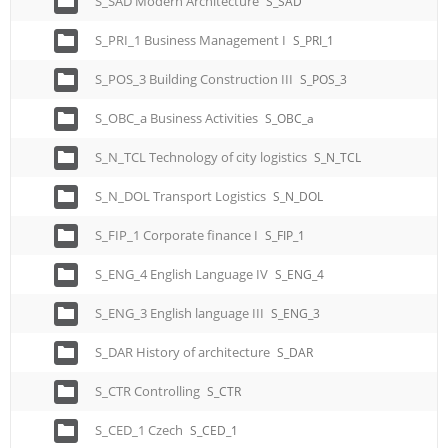
S_SAD Modern Architecture
S_SAD
S_PRI_1 Business Management I
S_PRI_1
S_POS_3 Building Construction III
S_POS_3
S_OBC_a Business Activities
S_OBC_a
S_N_TCL Technology of city logistics
S_N_TCL
S_N_DOL Transport Logistics
S_N_DOL
S_FIP_1 Corporate finance I
S_FIP_1
S_ENG_4 English Language IV
S_ENG_4
S_ENG_3 English language III
S_ENG_3
S_DAR History of architecture
S_DAR
S_CTR Controlling
S_CTR
S_CED_1 Czech
S_CED_1