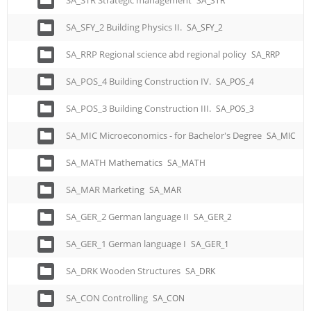
SA_STR Strategic management
SA_STR
SA_SFY_2 Building Physics II.
SA_SFY_2
SA_RRP Regional science abd regional policy
SA_RRP
SA_POS_4 Building Construction IV.
SA_POS_4
SA_POS_3 Building Construction III.
SA_POS_3
SA_MIC Microeconomics - for Bachelor's Degree
SA_MIC
SA_MATH Mathematics
SA_MATH
SA_MAR Marketing
SA_MAR
SA_GER_2 German language II
SA_GER_2
SA_GER_1 German language I
SA_GER_1
SA_DRK Wooden Structures
SA_DRK
SA_CON Controlling
SA_CON