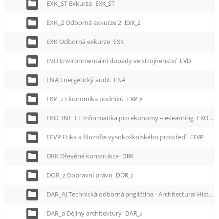
EXK_ST Exkurze
EXK_ST
EXK_2 Odborná exkurze 2
EXK_2
EXK Odborná exkurze
EXK
EVD Environmentální dopady ve strojírenství
EVD
ENA Energetický audit
ENA
EKP_z Ekonomika podniku
EKP_z
EKO_INF_EL Informatika pro ekonomy – e-learning
EKO_INF_EL
EFVP Etika a filozofie vysokoškolského prostředí
EFVP
DRK Dřevěné konstrukce
DRK
DOR_z Dopravní právo
DOR_z
DAR_AJ Technická odborná angličtina - Architectural History
DAR_a Dějiny architektury
DAR_a