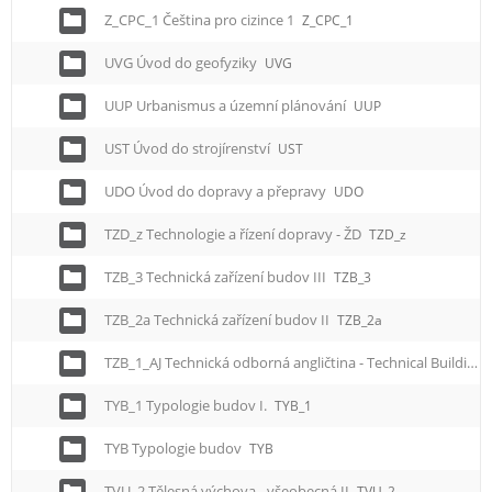
Z_CPC_1 Čeština pro cizince 1
Z_CPC_1
UVG Úvod do geofyziky
UVG
UUP Urbanismus a územní plánování
UUP
UST Úvod do strojírenství
UST
UDO Úvod do dopravy a přepravy
UDO
TZD_z Technologie a řízení dopravy - ŽD
TZD_z
TZB_3 Technická zařízení budov III
TZB_3
TZB_2a Technická zařízení budov II
TZB_2a
TZB_1_AJ Technická odborná angličtina - Technical Building Equipment I
TYB_1 Typologie budov I.
TYB_1
TYB Typologie budov
TYB
TVU_2 Tělesná výchova - všeobecná II
TVU_2