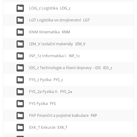
LOG_z Logistika
LOG_z
LGT Logistika ve strojírenství
LGT
KNM Kinematika
KNM
IZM_V Izolační materiály
IZM_V
INF_1z Informatika I.
INF_1z
IDS_z Technologie a řízení dopravy - IDS
IDS_z
FYS_z Fyzika
FYS_z
FYS_2a Fyzika II.
FYS_2a
FYS Fyzika
FYS
FKP Finanční a pojistné kalkulace
FKP
EXK_T Exkurze
EXK_T