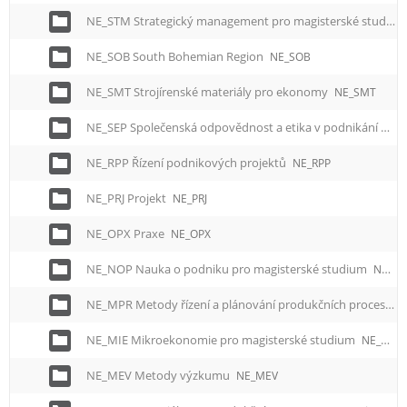
NE_STM Strategický management pro magisterské studium
NE_SOB South Bohemian Region
NE_SOB
NE_SMT Strojírenské materiály pro ekonomy
NE_SMT
NE_SEP Společenská odpovědnost a etika v podnikání
NE_
NE_RPP Řízení podnikových projektů
NE_RPP
NE_PRJ Projekt
NE_PRJ
NE_OPX Praxe
NE_OPX
NE_NOP Nauka o podniku pro magisterské studium
NE_NOP
NE_MPR Metody řízení a plánování produkčních procesů – pro magisterské studium
NE_MIE Mikroekonomie pro magisterské studium
NE_MIE
NE_MEV Metody výzkumu
NE_MEV