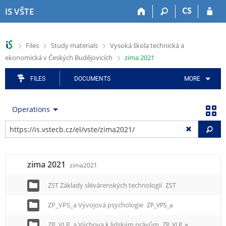
S
S
S
S
S
CS
IS VŠTE
k
k
k
k
k
i
i
i
i
i
p
p
p
p
p
>
>
>
Files
Study materials
Vysoká škola technická a
t
t
t
t
t
>
ekonomická v Českých Budějovicích
zima 2021
o
o
o
o
o
t
h
a
c
f
o
e
p
o
o
FILES
DOCUMENTS
MORE
p
a
p
n
o
b
d
l
t
t
Operations
a
e
i
e
e
r
r
c
n
r
Fi
a
t
t
i
zima 2021
o
zima2021
n
m
ZST Základy slévárenských technologií
ZST
e
ZP_VPS_a Vývojová psychologie
ZP_VPS_a
n
u
ZP_VLP_a Výchova k lidským právům
ZP_VLP_a