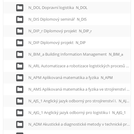
N_DOL Dopravní logistika
N_DOL
N_DIS Diplomový seminář
N_DIS
N_DIP_r Diplomový projekt
N_DIP_r
N_DIP Diplomový projekt
N_DIP
N_BIM_a Building Information Management
N_BIM_a
N_ARL Automatizace a robotizace logistických procesů
N_A
N_APM Aplikovaná matematika a fyzika
N_APM
N_AMS Aplikovaná matematika a fyzika ve strojírenství
N_
N_AJS_1 Anglický jazyk odborný pro strojírenství I.
N_AJS_1
N_AJG_1 Anglický jazyk odborný pro logistiku I
N_AJG_1
N_ADM Akustické a diagnostické metody v technické praxi