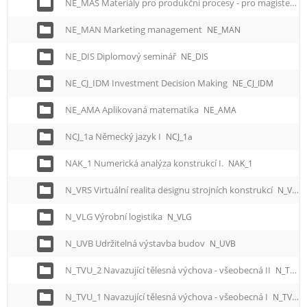
NE_MAS Materiály pro produkční procesy - pro magisterské studium
NE_MAN Marketing management
NE_MAN
NE_DIS Diplomový seminář
NE_DIS
NE_CJ_IDM Investment Decision Making
NE_CJ_IDM
NE_AMA Aplikovaná matematika
NE_AMA
NCJ_1a Německý jazyk I
NCJ_1a
NAK_1 Numerická analýza konstrukcí I.
NAK_1
N_VRS Virtuální realita designu strojních konstrukcí
N_VRS
N_VLG Výrobní logistika
N_VLG
N_UVB Udržitelná výstavba budov
N_UVB
N_TVU_2 Navazující tělesná výchova - všeobecná II
N_TVU_2
N_TVU_1 Navazující tělesná výchova - všeobecná I
N_TVU_1