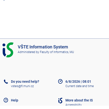
I
VŠTE Information System
S
Administered by
Faculty of Informatics, MU
V
Š
T
E
Do you need help?
6/8/2026
|
08:01
vsteis@fi.muni.cz
Current date and time
Help
More about the IS
Accessibility