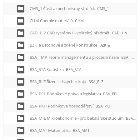
CMS_1 Části a mechanismy strojů I.
CMS_1
CHM Chemie materiálů
CHM
CAD_1_V CAD systémy I - volitelný předmět
CAD_1_V
BZK_a Betonové a zděné konstrukce
BZK_a
BSA_TMP Teorie managementu a procesní řízení
BSA_TMP
BSA_STA Statistika
BSA_STA
BSA_RLZ Řízení lidských zdrojů
BSA_RLZ
BSA_PPL Podnikové právo a legislativa
BSA_PPL
BSA_PKH Podnikové hospodářství
BSA_PKH
BSA_MIE Mikroekonomie - pro bakalářské studium
BSA_MIE
BSA_MAT Matematika
BSA_MAT