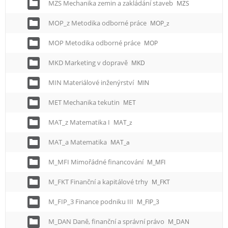
MZS Mechanika zemin a zakládání staveb
MZS
MOP_z Metodika odborné práce
MOP_z
MOP Metodika odborné práce
MOP
MKD Marketing v dopravě
MKD
MIN Materiálové inženýrství
MIN
MET Mechanika tekutin
MET
MAT_z Matematika I
MAT_z
MAT_a Matematika
MAT_a
M_MFI Mimořádné financování
M_MFI
M_FKT Finanční a kapitálové trhy
M_FKT
M_FIP_3 Finance podniku III
M_FIP_3
M_DAN Daně, finanční a správní právo
M_DAN