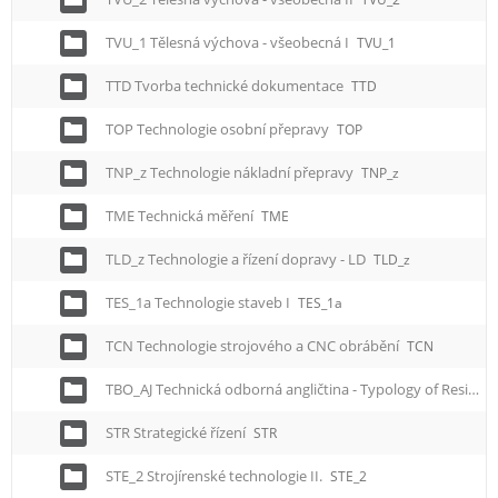
TVU_1 Tělesná výchova - všeobecná I
TVU_1
TTD Tvorba technické dokumentace
TTD
TOP Technologie osobní přepravy
TOP
TNP_z Technologie nákladní přepravy
TNP_z
TME Technická měření
TME
TLD_z Technologie a řízení dopravy - LD
TLD_z
TES_1a Technologie staveb I
TES_1a
TCN Technologie strojového a CNC obrábění
TCN
TBO_AJ Technická odborná angličtina - Typology of Residential and Civic Buildings
STR Strategické řízení
STR
STE_2 Strojírenské technologie II.
STE_2