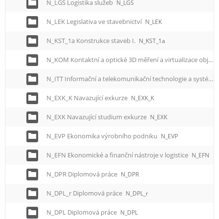
N_LGS Logistika služeb
N_LGS
N_LEK Legislativa ve stavebnictví
N_LEK
N_KST_1a Konstrukce staveb I.
N_KST_1a
N_KOM Kontaktní a optické 3D měření a virtualizace objektů
N_ITT Informační a telekomunikační technologie a systémy
N_EXK_K Navazující exkurze
N_EXK_K
N_EXK Navazující studium exkurze
N_EXK
N_EVP Ekonomika výrobního podniku
N_EVP
N_EFN Ekonomické a finanční nástroje v logistice
N_EFN
N_DPR Diplomová práce
N_DPR
N_DPL_r Diplomová práce
N_DPL_r
N_DPL Diplomová práce
N_DPL