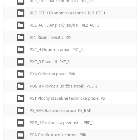
RLZ_FIP Finance podniku I
RLZ_FIP
RLZ_ETE_I Ekonomická teorie I
RLZ_ETE_I
RLZ_ACJ_3 Anglický jazyk III
RLZ_ACJ_3
RIN Řízení investic
RIN
PXT_4 Odborná praxe
PXT_4
PXT_3 Praxe III
PXT_3
PXK Odborná praxe
PXK
PUS_a Provoz a údržba strojů
PUS_a
PST Plochy stavebně technické praxe
PST
PS_BAK Bakalářská práce
PS_BAK
PRP_1 Pružnost a pevnost I.
PRP_1
PRK Protikorozní ochrana
PRK