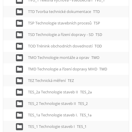
TVU_1 Tělesná výchova - všeobecná I
TVU_1
TTD Tvorba technické dokumentace
TTD
TSP Technologie stavebních procesů
TSP
TSD Technologie a řízení dopravy - SD
TSD
TOD Trénink obchodních dovedností
TOD
TMO Technologie montáže a oprav
TMO
TMD Technologie a řízení dopravy MHD
TMD
TEZ Technická měření
TEZ
TES_2a Technologie staveb II
TES_2a
TES_2 Technologie staveb II
TES_2
TES_1a Technologie staveb I.
TES_1a
TES_1 Technologie staveb I
TES_1