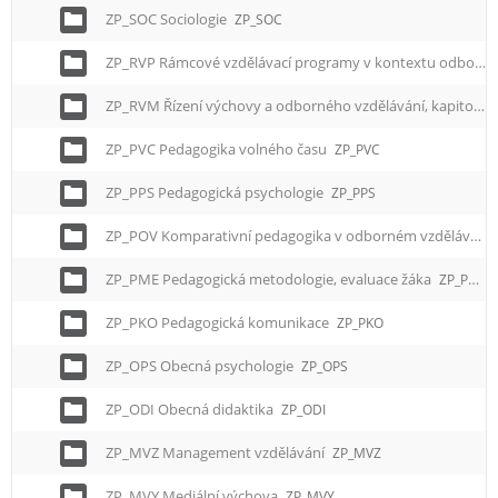
ZP_SOC Sociologie
ZP_SOC
ZP_RVP Rámcové vzdělávací programy v kontextu odborného vzdělávání
ZP_RVM Řízení výchovy a odborného vzdělávání, kapitoly ze školského managementu
ZP_PVC Pedagogika volného času
ZP_PVC
ZP_PPS Pedagogická psychologie
ZP_PPS
ZP_POV Komparativní pedagogika v odborném vzdělávání
ZP_PME Pedagogická metodologie, evaluace žáka
ZP_PME
ZP_PKO Pedagogická komunikace
ZP_PKO
ZP_OPS Obecná psychologie
ZP_OPS
ZP_ODI Obecná didaktika
ZP_ODI
ZP_MVZ Management vzdělávání
ZP_MVZ
ZP_MVY Mediální výchova
ZP_MVY