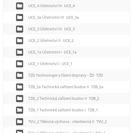
UCE_4 Účetnictví IV
UCE_4
UCE_3a Účetnictví III
UCE_3a
UCE_3 Účetnictví III
UCE_3
UCE_2 Účetnictví II
UCE_2
UCE_1a Účetnictví I
UCE_1a
UCE_1 Účetnictví I
UCE_1
TZD Technologie a řízení dopravy - ŽD
TZD
TZB_2a Technická zařízení budov II
TZB_2a
TZB_2 Technická zařízení budov II
TZB_2
TZB_1 Technické zařízení budov I
TZB_1
TVU_2 Tělesná výchova - všeobecná II
TVU_2