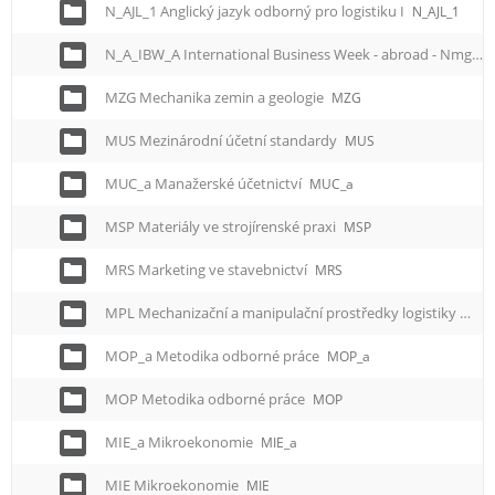
N_AJL_1 Anglický jazyk odborný pro logistiku I
N_AJL_1
N_A_IBW_A International Business Week - abroad - Nmgr.
MZG Mechanika zemin a geologie
MZG
MUS Mezinárodní účetní standardy
MUS
MUC_a Manažerské účetnictví
MUC_a
MSP Materiály ve strojírenské praxi
MSP
MRS Marketing ve stavebnictví
MRS
MPL Mechanizační a manipulační prostředky logistiky
MPL
MOP_a Metodika odborné práce
MOP_a
MOP Metodika odborné práce
MOP
MIE_a Mikroekonomie
MIE_a
MIE Mikroekonomie
MIE