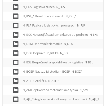
N_LGS Logistika služeb
N_LGS
N_KST_1 Konstrukce staveb I.
N_KST_1
N_FLP Fyzika v logistických procesech
N_FLP
N_EXK Navazující studium exkurze do podniku
N_EXK
N_DTM Dopravní telematika
N_DTM
N_DOL Dopravní logistika
N_DOL
N_BSL Bezpečnost a spolehlivost v logistice
N_BSL
N_BOZP Navazující studium BOZP
N_BOZP
N_ATE_1 Ateliér I.
N_ATE_1
N_AMF Aplikovaná matematika a fyzika
N_AMF
N_AJL_2 Anglický jazyk odborný pro logistiku 2
N_AJL_2