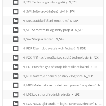
N_TCL Technologie city logistiky
N_TCL
N_SWI Softwarové inženýrství
N_SWI
N_SRK Statické řešení konstrukcí
N_SRK
N_SLP Semestrální logistický projekt
N_SLP
N_SAZ Stroje a zařízení
N_SAZ
N_RDR Řízení dodavatelských řetězců
N_RDR
N_PZK Přijímací zkouška Logistické technologie
N_PZK
N_PNI Prostředky a nástroje identifikace balení
N_PNI
N_NFP Nástroje finanční politiky v logistice
N_NFP
N_MPS Matematické modelování procesů a systémů
N_MPS
N_LPZ Logistika přírodních zdrojů
N_LPZ
N_LOS Navazující studium logistika ve stavebnictví
N_LOS