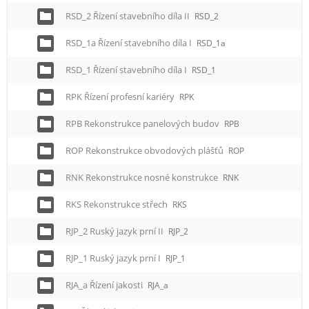
RSD_2 Řízení stavebního díla II
RSD_2
RSD_1a Řízení stavebního díla I
RSD_1a
RSD_1 Řízení stavebního díla I
RSD_1
RPK Řízení profesní kariéry
RPK
RPB Rekonstrukce panelových budov
RPB
ROP Rekonstrukce obvodových plášťů
ROP
RNK Rekonstrukce nosné konstrukce
RNK
RKS Rekonstrukce střech
RKS
RJP_2 Ruský jazyk prní II
RJP_2
RJP_1 Ruský jazyk prní I
RJP_1
RJA_a Řízení jakosti
RJA_a