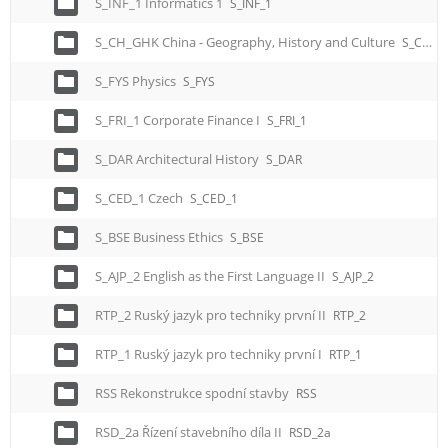
S_INF_1 Informatics 1
S_INF_1
S_CH_GHK China - Geography, History and Culture
S_CH_GHK
S_FYS Physics
S_FYS
S_FRI_1 Corporate Finance I
S_FRI_1
S_DAR Architectural History
S_DAR
S_CED_1 Czech
S_CED_1
S_BSE Business Ethics
S_BSE
S_AJP_2 English as the First Language II
S_AJP_2
RTP_2 Ruský jazyk pro techniky první II
RTP_2
RTP_1 Ruský jazyk pro techniky první I
RTP_1
RSS Rekonstrukce spodní stavby
RSS
RSD_2a Řízení stavebního díla II
RSD_2a