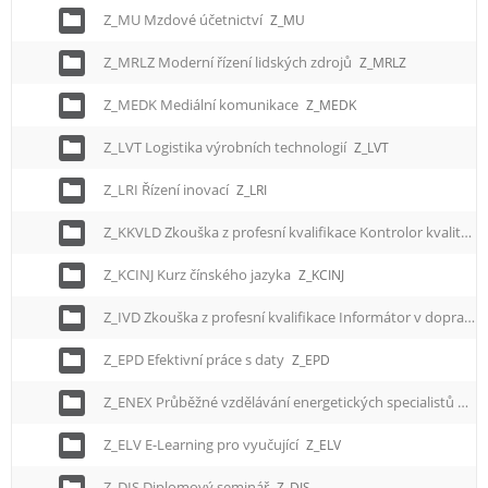
Z_MU Mzdové účetnictví
Z_MU
Z_MRLZ Moderní řízení lidských zdrojů
Z_MRLZ
Z_MEDK Mediální komunikace
Z_MEDK
Z_LVT Logistika výrobních technologií
Z_LVT
Z_LRI Řízení inovací
Z_LRI
Z_KKVLD Zkouška z profesní kvalifikace Kontrolor kvality dopravy
Z_KCINJ Kurz čínského jazyka
Z_KCINJ
Z_IVD Zkouška z profesní kvalifikace Informátor v dopravě
Z_EPD Efektivní práce s daty
Z_EPD
Z_ENEX Průběžné vzdělávání energetických specialistů
Z_E
Z_ELV E-Learning pro vyučující
Z_ELV
Z_DIS Diplomový seminář
Z_DIS