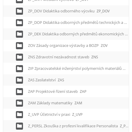
ZP_DOV Didaktika odborného výcviku
ZP_DOV
ZP_DOP Didaktika odborných předmětů technických a odborného výcviku
ZP_DEK Didaktika odborných předmětů ekonomických
ZP
ZOV Zásady organizace výstavby a BOZP
ZOV
ZNS Zdravotní nezávadnost staveb
ZNS
ZIP Zpracovatelské inženýrství polymerních materiálů
ZIP
ZAS Zasilatelství
ZAS
ZAP Projektové řízení staveb
ZAP
ZAM Základy matematiky
ZAM
Z_UVP Účetnictví v praxi
Z_UVP
Z_PERSL Zkouška z profesní kvalifikace Personalista
Z_PERSL