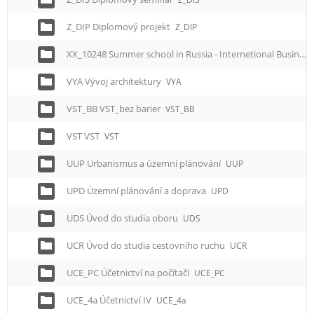
Z_DIP Diplomový projekt
Z_DIP
XX_10248 Summer school in Russia - Internetional Business
VYA Vývoj architektury
VYA
VST_BB VST_bez barier
VST_BB
VST VST
VST
UUP Urbanismus a územní plánování
UUP
UPD Územní plánování a doprava
UPD
UDS Úvod do studia oboru
UDS
UCR Úvod do studia cestovního ruchu
UCR
UCE_PC Účetnictví na počítači
UCE_PC
UCE_4a Účetnictví IV
UCE_4a