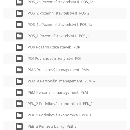
POS_2a Pozemní stavitelství II
POS_2a
POS_2 Pozemní stavitelství II
POS_2
POS_1a Pozemní stavitelství I
POS_1a
POS_1 Pozemní stavitelství I.
POS_1
POR Požární rizika staveb
POR
POI Povrchové inženýrství
POI
PMA Projektový management
PMA
PEM_a Personální management
PEM_a
PEM Personální management
PEM
PEK_2 Podniková ekonomika II
PEK_2
PEK_1 Podniková ekonomika I
PEK_1
PEB_a Peníze a banky
PEB_a