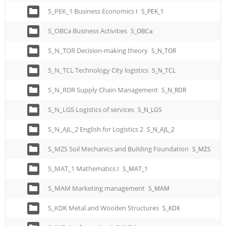
S_PEK_1 Business Economics I
S_PEK_1
S_OBCa Business Activities
S_OBCa
S_N_TOR Decision-making theory
S_N_TOR
S_N_TCL Technology City logistics
S_N_TCL
S_N_RDR Supply Chain Management
S_N_RDR
S_N_LGS Logistics of services
S_N_LGS
S_N_AJL_2 English for Logistics 2
S_N_AJL_2
S_MZS Soil Mechanics and Building Foundation
S_MZS
S_MAT_1 Mathematics I
S_MAT_1
S_MAM Marketing management
S_MAM
S_KDK Metal and Wooden Structures
S_KDK