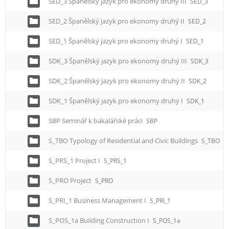
SED_3 Španělský jazyk pro ekonomy druhý III
SED_3
SED_2 Španělský jazyk pro ekonomy druhý II
SED_2
SED_1 Španělský jazyk pro ekonomy druhý I
SED_1
SDK_3 Španělský jazyk pro ekonomy druhý III
SDK_3
SDK_2 Španělský jazyk pro ekonomy druhý II
SDK_2
SDK_1 Španělský jazyk pro ekonomy druhý I
SDK_1
SBP Seminář k bakalářské práci
SBP
S_TBO Typology of Residential and Civic Buildings
S_TBO
S_PRS_1 Project I
S_PRS_1
S_PRO Project
S_PRO
S_PRI_1 Business Management I
S_PRI_1
S_POS_1a Building Construction I
S_POS_1a