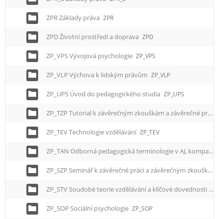
e
n
ZPR Základy práva
ZPR
u
ZPD Životní prostředí a doprava
ZPD
ZP_VPS Vývojová psychologie
ZP_VPS
ZP_VLP Výchova k lidským právům
ZP_VLP
ZP_UPS Úvod do pedagogického studia
ZP_UPS
ZP_TZP Tutorial k závěrečným zkouškám a závěrečné práci
ZP_TEV Technologie vzdělávání
ZP_TEV
ZP_TAN Odborná pedagogická terminologie v AJ, komparace s NJ
ZP_SZP Seminář k závěrečné práci a závěrečným zkouškám
ZP_STV Soudobé teorie vzdělávání a klíčové dovednosti
ZP
ZP_SOP Sociální psychologie
ZP_SOP