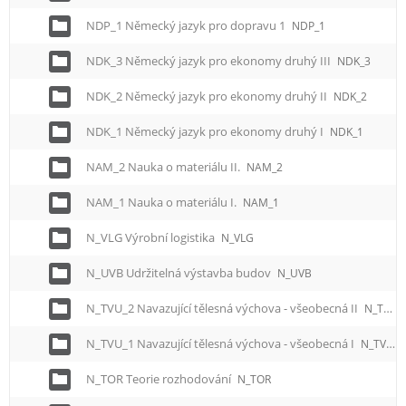
NDP_1 Německý jazyk pro dopravu 1
NDP_1
NDK_3 Německý jazyk pro ekonomy druhý III
NDK_3
NDK_2 Německý jazyk pro ekonomy druhý II
NDK_2
NDK_1 Německý jazyk pro ekonomy druhý I
NDK_1
NAM_2 Nauka o materiálu II.
NAM_2
NAM_1 Nauka o materiálu I.
NAM_1
N_VLG Výrobní logistika
N_VLG
N_UVB Udržitelná výstavba budov
N_UVB
N_TVU_2 Navazující tělesná výchova - všeobecná II
N_TVU_2
N_TVU_1 Navazující tělesná výchova - všeobecná I
N_TVU_1
N_TOR Teorie rozhodování
N_TOR