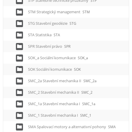
STP Stavebně technické průzkumy
STP
STM Strategický management
STM
STG Stavební geodézie
STG
STA Statistika
STA
SPR Stavební právo
SPR
SOK_a Sociální komunikace
SOK_a
SOK Sociální komunikace
SOK
SMC_2a Stavební mechanika II
SMC_2a
SMC_2 Stavební mechanika II
SMC_2
SMC_1a Stavební mechanika I
SMC_1a
SMC_1 Stavební mechanika I
SMC_1
SMA Spalovací motory a alternativní pohony
SMA