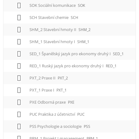
SOK Sociální komunikace
SOK
SCH Stavební chemie
SCH
SHM_2 Stavební hmoty II
SHM_2
SHM_1 Stavební hmoty I
SHM_1
SED_1 Španělský jazyk pro ekonomy druhý I
SED_1
RED_1 Ruský jazyk pro ekonomy druhý I
RED_1
PXT_2 Praxe II
PXT_2
PXT_1 Praxe I
PXT_1
PXE Odborná praxe
PXE
PUC Praktika z účetnictví
PUC
PSS Psychologie a sociologie
PSS
PRM_1 Projekt I management
PRM_1