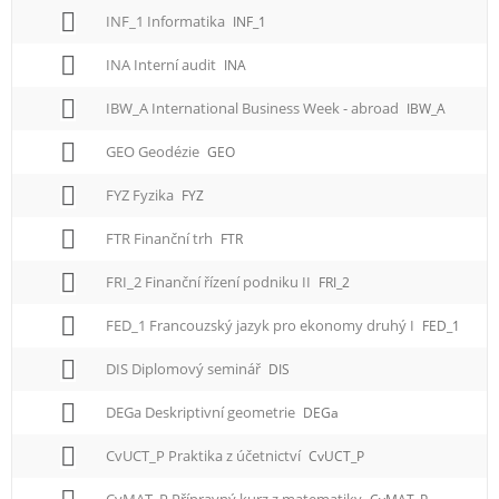
INF_1 Informatika
INF_1
INA Interní audit
INA
IBW_A International Business Week - abroad
IBW_A
GEO Geodézie
GEO
FYZ Fyzika
FYZ
FTR Finanční trh
FTR
FRI_2 Finanční řízení podniku II
FRI_2
FED_1 Francouzský jazyk pro ekonomy druhý I
FED_1
DIS Diplomový seminář
DIS
DEGa Deskriptivní geometrie
DEGa
CvUCT_P Praktika z účetnictví
CvUCT_P