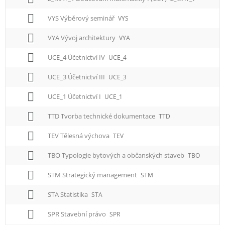
e
n
VYS Výběrový seminář
VYS
u
VYA Vývoj architektury
VYA
UCE_4 Účetnictví IV
UCE_4
UCE_3 Účetnictví III
UCE_3
UCE_1 Účetnictví I
UCE_1
TTD Tvorba technické dokumentace
TTD
TEV Tělesná výchova
TEV
TBO Typologie bytových a občanských staveb
TBO
STM Strategický management
STM
STA Statistika
STA
SPR Stavební právo
SPR