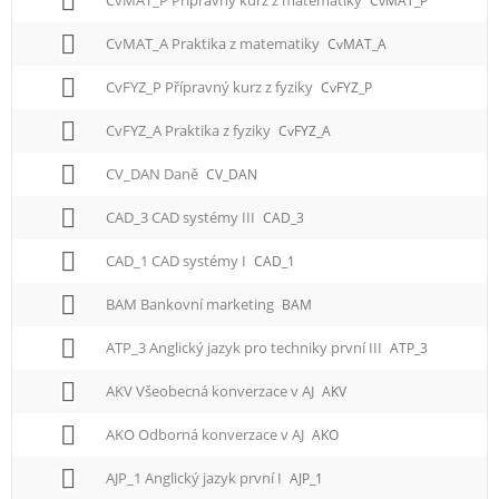
CvMAT_P Přípravný kurz z matematiky
CvMAT_P
CvMAT_A Praktika z matematiky
CvMAT_A
CvFYZ_P Přípravný kurz z fyziky
CvFYZ_P
CvFYZ_A Praktika z fyziky
CvFYZ_A
CV_DAN Daně
CV_DAN
CAD_3 CAD systémy III
CAD_3
CAD_1 CAD systémy I
CAD_1
BAM Bankovní marketing
BAM
ATP_3 Anglický jazyk pro techniky první III
ATP_3
AKV Všeobecná konverzace v AJ
AKV
AKO Odborná konverzace v AJ
AKO
AJP_1 Anglický jazyk první I
AJP_1