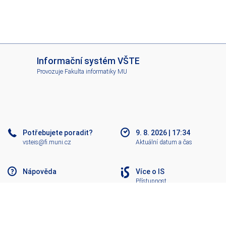
I
Informační systém VŠTE
S
Provozuje
Fakulta informatiky MU
V
Š
T
E
Potřebujete poradit?
9. 8. 2026
|
17:34
vsteis@fi.muni.cz
Aktuální datum a čas
Nápověda
Více o IS
Přístupnost
Klasický IS