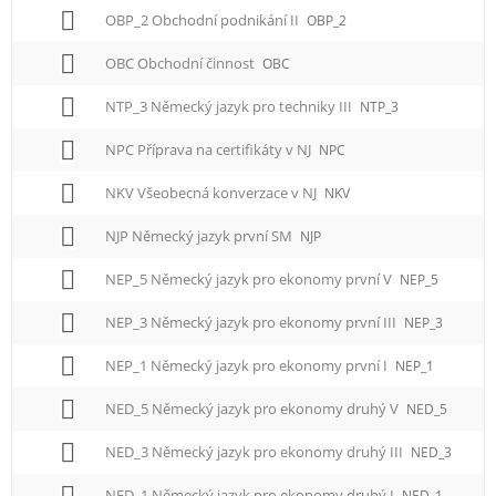
OBP_2 Obchodní podnikání II
OBP_2
OBC Obchodní činnost
OBC
NTP_3 Německý jazyk pro techniky III
NTP_3
NPC Příprava na certifikáty v NJ
NPC
NKV Všeobecná konverzace v NJ
NKV
NJP Německý jazyk první SM
NJP
NEP_5 Německý jazyk pro ekonomy první V
NEP_5
NEP_3 Německý jazyk pro ekonomy první III
NEP_3
NEP_1 Německý jazyk pro ekonomy první I
NEP_1
NED_5 Německý jazyk pro ekonomy druhý V
NED_5
NED_3 Německý jazyk pro ekonomy druhý III
NED_3
NED_1 Německý jazyk pro ekonomy druhý I
NED_1