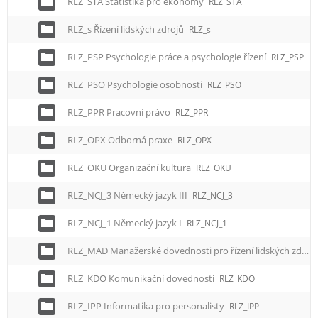
RLZ_STA Statistika pro ekonomy
RLZ_STA
RLZ_s Řízení lidských zdrojů
RLZ_s
RLZ_PSP Psychologie práce a psychologie řízení
RLZ_PSP
RLZ_PSO Psychologie osobnosti
RLZ_PSO
RLZ_PPR Pracovní právo
RLZ_PPR
RLZ_OPX Odborná praxe
RLZ_OPX
RLZ_OKU Organizační kultura
RLZ_OKU
RLZ_NCJ_3 Německý jazyk III
RLZ_NCJ_3
RLZ_NCJ_1 Německý jazyk I
RLZ_NCJ_1
RLZ_MAD Manažerské dovednosti pro řízení lidských zdrojů
RLZ_KDO Komunikační dovednosti
RLZ_KDO
RLZ_IPP Informatika pro personalisty
RLZ_IPP