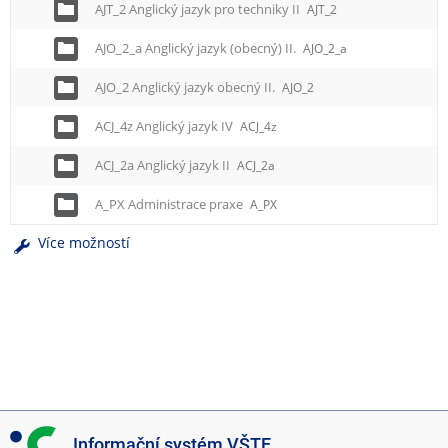
AJT_2 Anglický jazyk pro techniky II
AJT_2
AJO_2_a Anglický jazyk (obecný) II.
AJO_2_a
AJO_2 Anglický jazyk obecný II.
AJO_2
ACJ_4z Anglický jazyk IV
ACJ_4z
ACJ_2a Anglický jazyk II
ACJ_2a
A_PX Administrace praxe
A_PX
Více možností
I
Informační systém VŠTE