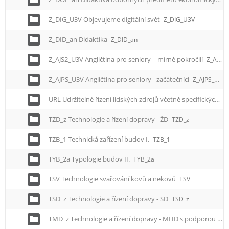
Z_DIG_U3V Objevujeme digitální svět
Z_DIG_U3V
Z_DID_an Didaktika
Z_DID_an
Z_AJS2_U3V Angličtina pro seniory – mírně pokročilí
Z_AJS2_U3V
Z_AJPS_U3V Angličtina pro seniory– začátečníci
Z_AJPS_U3V
URL Udržitelné řízení lidských zdrojů včetně specifických cílových skupin
TZD_z Technologie a řízení dopravy - ŽD
TZD_z
TZB_1 Technická zařízení budov I.
TZB_1
TYB_2a Typologie budov II.
TYB_2a
TSV Technologie svařování kovů a nekovů
TSV
TSD_z Technologie a řízení dopravy - SD
TSD_z
TMD_z Technologie a řízení dopravy - MHD s podporou zelených dovedností a udržitelnosti