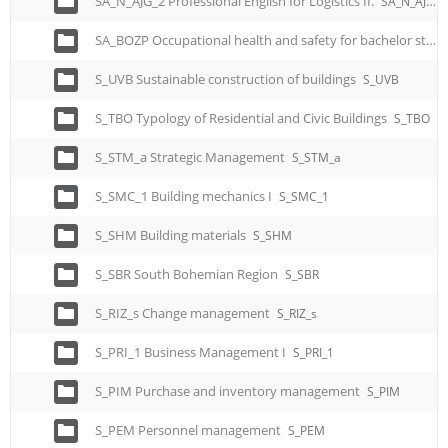
SA_N_AJG_2 Professional English for Logistics II.
SA_N_AJG_2
SA_BOZP Occupational health and safety for bachelor studies
S_UVB Sustainable construction of buildings
S_UVB
S_TBO Typology of Residential and Civic Buildings
S_TBO
S_STM_a Strategic Management
S_STM_a
S_SMC_1 Building mechanics I
S_SMC_1
S_SHM Building materials
S_SHM
S_SBR South Bohemian Region
S_SBR
S_RIZ_s Change management
S_RIZ_s
S_PRI_1 Business Management I
S_PRI_1
S_PIM Purchase and inventory management
S_PIM
S_PEM Personnel management
S_PEM