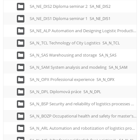
SA_NE_DIS2 Diploma seminar 2
SA_NE_DIS2
SA_NE_DIS1 Diploma seminar 1
SA_NE_DIS1
SA_NE_ALP Automation and Designing Logistic Production Processes - for Master study programme
SA_N_TCL Technology of City Logistics
SA_N_TCL
SA_N_SAS Warehousing and storage
SA_N_SAS
SA_N_SAM System analysis and modeling
SA_N_SAM
SA_N_OPX Professional experience
SA_N_OPX
SA_N_DPL Diplomová práce
SA_N_DPL
SA_N_BSP Security and reliability of logistics processes
SA_
SA_N_BOZP Occupational health and safety for master's studies
SA_N_ARL Automation and robotization of logistics processes