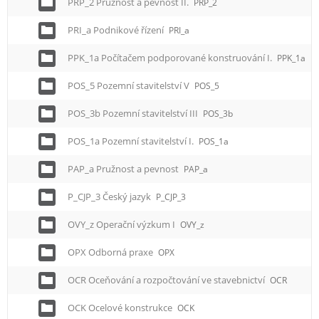
PRP_2 Pružnost a pevnost II.
PRP_2
PRI_a Podnikové řízení
PRI_a
PPK_1a Počítačem podporované konstruování I.
PPK_1a
POS_5 Pozemní stavitelství V
POS_5
POS_3b Pozemní stavitelství III
POS_3b
POS_1a Pozemní stavitelství I.
POS_1a
PAP_a Pružnost a pevnost
PAP_a
P_CJP_3 Český jazyk
P_CJP_3
OVY_z Operační výzkum I
OVY_z
OPX Odborná praxe
OPX
OCR Oceňování a rozpočtování ve stavebnictví
OCR
OCK Ocelové konstrukce
OCK