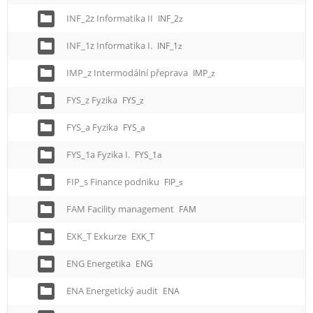
INF_2z Informatika II
INF_2z
INF_1z Informatika I.
INF_1z
IMP_z Intermodální přeprava
IMP_z
FYS_z Fyzika
FYS_z
FYS_a Fyzika
FYS_a
FYS_1a Fyzika I.
FYS_1a
FIP_s Finance podniku
FIP_s
FAM Facility management
FAM
EXK_T Exkurze
EXK_T
ENG Energetika
ENG
ENA Energetický audit
ENA