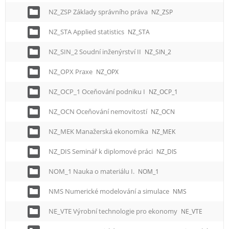
NZ_ZSP Základy správního práva
NZ_ZSP
NZ_STA Applied statistics
NZ_STA
NZ_SIN_2 Soudní inženýrství II
NZ_SIN_2
NZ_OPX Praxe
NZ_OPX
NZ_OCP_1 Oceňování podniku I
NZ_OCP_1
NZ_OCN Oceňování nemovitostí
NZ_OCN
NZ_MEK Manažerská ekonomika
NZ_MEK
NZ_DIS Seminář k diplomové práci
NZ_DIS
NOM_1 Nauka o materiálu I.
NOM_1
NMS Numerické modelování a simulace
NMS
NE_VTE Výrobní technologie pro ekonomy
NE_VTE