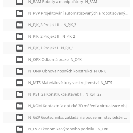
N_RAM Roboty a manipulátory
N_RAM
N_PVP Projektování automatizovaných a robotizovaných výrobních procesů
N_PJK_3 Projekt III.
N_PJK_3
N_PJK_2 Projekt II.
N_PJK_2
N_PJK_1 Projekt I.
N_PJK_1
N_OPX Odborná praxe
N_OPX
N_ONK Obnova nosných konstrukcí
N_ONK
N_MTS Materiálové toky ve strojírenství
N_MTS
N_KST_2a Konstrukce staveb II.
N_KST_2a
N_KOM Kontaktní a optické 3D měření a virtualizace objektů
N_GZP Geotechnika, zakládání a podzemní stavitelství
N_G
N_EVP Ekonomika výrobního podniku
N_EVP