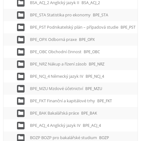
BSA_ACJ_2 Anglický jazyk II
BSA_ACJ_2
BPE_STA Statistika pro ekonomy
BPE_STA
BPE_PST Podnikatelský plán – případová studie
BPE_PST
BPE_OPX Odborná praxe
BPE_OPX
BPE_OBC Obchodní činnost
BPE_OBC
BPE_NRZ Nákup a řízení zásob
BPE_NRZ
BPE_NCJ_4 Německý jazyk IV
BPE_NCJ_4
BPE_MZU Mzdové účetnictví
BPE_MZU
BPE_FKT Finanční a kapitálové trhy
BPE_FKT
BPE_BAK Bakalářská práce
BPE_BAK
BPE_ACJ_4 Anglický jazyk IV
BPE_ACJ_4
BOZP BOZP pro bakalářské studium
BOZP