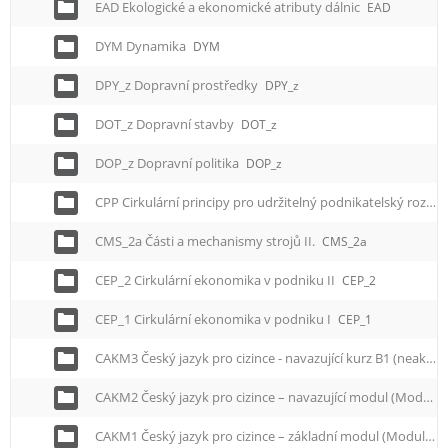
EAD Ekologické a ekonomické atributy dálnic
EAD
DYM Dynamika
DYM
DPY_z Dopravní prostředky
DPY_z
DOT_z Dopravní stavby
DOT_z
DOP_z Dopravní politika
DOP_z
CPP Cirkulární principy pro udržitelný podnikatelský rozvoj
CMS_2a Části a mechanismy strojů II.
CMS_2a
CEP_2 Cirkulární ekonomika v podniku II
CEP_2
CEP_1 Cirkulární ekonomika v podniku I
CEP_1
CAKM3 Český jazyk pro cizince - navazující kurz B1 (neakreditovaný)
CAKM2 Český jazyk pro cizince – navazující modul (Modul M2)
CAKM1 Český jazyk pro cizince – základní modul (Modul M1)