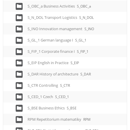
S_OBC_a Business Activities
S_OBC_a
S_N_DOL Transport Logistics
S_N_DOL
S_INO Innovation management
S_INO
S_GL_1 German language I
S_GL_1
S_FIP_1 Corporate finance I
S_FIP_1
S_EIP English in Practice
S_EIP
S_DAR History of architecture
S_DAR
S_CTR Controlling
S_CTR
S_CED_1 Czech
S_CED_1
S_BSE Business Ethics
S_BSE
RPM Repetitorium matematiky
RPM