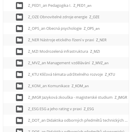
Z_PED1_an Pedagogika I.
Z_PED1_an
Z_OZE Obnovitelné zdroje energie
Z_OZE
Z_OPS_an Obecná psychologie
Z_OPS_an
Z_NER Nástroje etického řízení v praxi
Z_NER
Z_MZI Modrozelená infrastruktura
Z_MZI
Z_MVZ_an Management vzdělávání
Z_MVZ_an
Z_KTU Klíčová témata udržitelného rozvoje
Z_KTU
Z_KOM_an Komunikace
Z_KOM_an
Z_JMGR Jazyková zkouška - magisterské studium
Z_JMGR
Z_ESG ESG a jeho rating v praxi
Z_ESG
Z_DOT_an Didaktika odborných předmětů technických
Z_
Z_DOE_an Didaktika odborných předmětů ekonomických