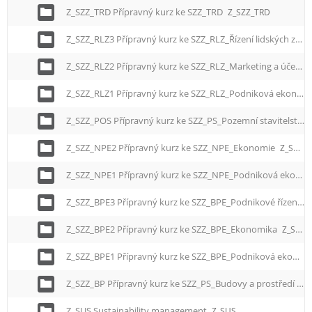
Z_SZZ_TRD Přípravný kurz ke SZZ_TRD
Z_SZZ_TRD
Z_SZZ_RLZ3 Přípravný kurz ke SZZ_RLZ_Řízení lidských zdrojů
Z_SZZ_RLZ2 Přípravný kurz ke SZZ_RLZ_Marketing a účetnictví
Z_SZZ_RLZ1 Přípravný kurz ke SZZ_RLZ_Podniková ekonomika
Z_SZZ_POS Přípravný kurz ke SZZ_PS_Pozemní stavitelství
Z_SZZ_NPE2 Přípravný kurz ke SZZ_NPE_Ekonomie
Z_SZZ_NPE2
Z_SZZ_NPE1 Přípravný kurz ke SZZ_NPE_Podniková ekonomika
Z_SZZ_BPE3 Přípravný kurz ke SZZ_BPE_Podnikové řízení
Z
Z_SZZ_BPE2 Přípravný kurz ke SZZ_BPE_Ekonomika
Z_SZZ_BPE2
Z_SZZ_BPE1 Přípravný kurz ke SZZ_BPE_Podniková ekonomika
Z_SZZ_BP Přípravný kurz ke SZZ_PS_Budovy a prostředí
Z_
Z_SUS Sustainability management
Z_SUS