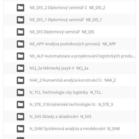
NE_DIS_2 Diplomový seminář 2
NE_DIS_2
NE_DIS_1 Diplomový seminář
NE_DIS_1
NE_DIS Diplomový seminář
NE_DIS
NE_APP Analýza podnikových procesů
NE_APP
NE_ALP Automatizace a projektování logistických produkčních procesů – pro magisterské studium
NCJ_2a Německý jazyk II
NCJ_2a
NAK_2 Numerická analýza konstrukcí II.
NAK_2
N_TCL Technologie city logistiky
N_TCL
N_STE_3 Strojírenské technologie III.
N_STE_3
N_SAS Sklady a skladování
N_SAS
N_SAM Systémová analýza a modelování
N_SAM