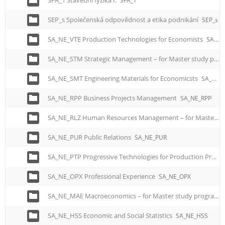
SFA_1 Stavební fyzika I.
SFA_1
SEP_s Společenská odpovědnost a etika podnikání
SEP_s
SA_NE_VTE Production Technologies for Economists
SA_NE_VTE
SA_NE_STM Strategic Management – for Master study programme
SA_NE_SMT Engineering Materials for Economicsts
SA_NE_SMT
SA_NE_RPP Business Projects Management
SA_NE_RPP
SA_NE_RLZ Human Resources Management – for Master study programme
SA_NE_PUR Public Relations
SA_NE_PUR
SA_NE_PTP Progressive Technologies for Production Processes – for Master study programme
SA_NE_OPX Professional Experience
SA_NE_OPX
SA_NE_MAE Macroeconomics – for Master study programme
SA_NE_HSS Economic and Social Statistics
SA_NE_HSS