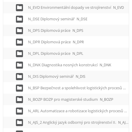
N_EVD Environmentální dopady ve strojírenství
N_EVD
N_DSE Diplomový seminář
N_DSE
N_DPS Diplomová práce
N_DPS
N_DPR Diplomová práce
N_DPR
N_DPL Diplomová práce
N_DPL
N_DNK Diagnostika nosných konstrukcí
N_DNK
N_DIS Diplomový seminář
N_DIS
N_BSP Bezpečnost a spolehlivost logistických procesů
N_B
N_BOZP BOZP pro magisterské studium
N_BOZP
N_ARL Automatizace a robotizace logistických procesů
N_A
N_AJS_2 Anglický jazyk odborný pro strojírenství II.
N_AJS_2