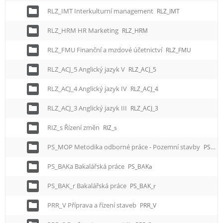
RLZ_IMT Interkulturní management
RLZ_IMT
RLZ_HRM HR Marketing
RLZ_HRM
RLZ_FMU Finanční a mzdové účetnictví
RLZ_FMU
RLZ_ACJ_5 Anglický jazyk V
RLZ_ACJ_5
RLZ_ACJ_4 Anglický jazyk IV
RLZ_ACJ_4
RLZ_ACJ_3 Anglický jazyk III
RLZ_ACJ_3
RIZ_s Řízení změn
RIZ_s
PS_MOP Metodika odborné práce - Pozemní stavby
PS_MOP
PS_BAKa Bakalářská práce
PS_BAKa
PS_BAK_r Bakalářská práce
PS_BAK_r
PRR_V Příprava a řízení staveb
PRR_V