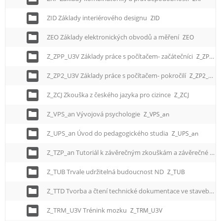
e
n
ZID Základy interiérového designu
ZID
u
ZEO Základy elektronických obvodů a měření
ZEO
Z_ZPP_U3V Základy práce s počítačem- začátečníci
Z_ZPP_U3V
Z_ZP2_U3V Základy práce s počítačem- pokročilí
Z_ZP2_U3V
Z_ZCJ Zkouška z českého jazyka pro cizince
Z_ZCJ
Z_VPS_an Vývojová psychologie
Z_VPS_an
Z_UPS_an Úvod do pedagogického studia
Z_UPS_an
Z_TZP_an Tutoriál k závěrečným zkouškám a závěrečné práci
Z_TUB Trvale udržitelná budoucnost ND
Z_TUB
Z_TTD Tvorba a čtení technické dokumentace ve stavebnictví
Z_TRM_U3V Trénink mozku
Z_TRM_U3V