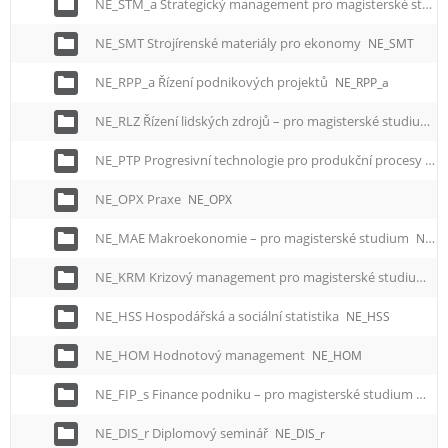
NE_STM_a Strategický management pro magisterské studium
NE_SMT Strojírenské materiály pro ekonomy
NE_SMT
NE_RPP_a Řízení podnikových projektů
NE_RPP_a
NE_RLZ Řízení lidských zdrojů – pro magisterské studium
N
NE_PTP Progresivní technologie pro produkční procesy pro magisterské studium
NE_OPX Praxe
NE_OPX
NE_MAE Makroekonomie – pro magisterské studium
NE_MAE
NE_KRM Krizový management pro magisterské studium
N
NE_HSS Hospodářská a sociální statistika
NE_HSS
NE_HOM Hodnotový management
NE_HOM
NE_FIP_s Finance podniku – pro magisterské studium
NE_F
NE_DIS_r Diplomový seminář
NE_DIS_r