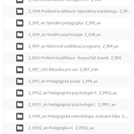
Z_SPM Profesní kvalifikace- Specialista marketingu
Z_SPM
Z_SPE_an Speciální pedagogika
Z_SPE_an
Z_SOP_an Sociální psychologie
Z_SOP_an
Z_RVP_an Rámcové vzdělávací programy
Z_RVP_an
Z_ROS Profesní kvalifikace - Rozpočtář staveb
Z_ROS
Z_RET_U3V Rétorika pro vás
Z_RET_U3V
Z_PPX_an Pedagogická praxe
Z_PPX_an
Z_PPS2_an Pedagogická psychologie II.
Z_PPS2_an
Z_PPS1_an Pedagogická psychologie I.
Z_PPS1_an
Z_PME_an Pedagogická metodologie, evaluace žáka
Z_PME_an
Z_PED2_an Pedagogika II.
Z_PED2_an