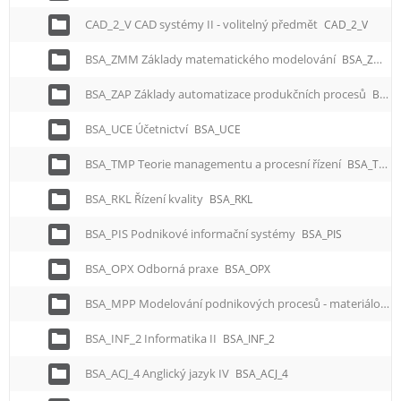
CAD_2_V CAD systémy II - volitelný předmět
CAD_2_V
BSA_ZMM Základy matematického modelování
BSA_ZMM
BSA_ZAP Základy automatizace produkčních procesů
BSA_ZAP
BSA_UCE Účetnictví
BSA_UCE
BSA_TMP Teorie managementu a procesní řízení
BSA_TMP
BSA_RKL Řízení kvality
BSA_RKL
BSA_PIS Podnikové informační systémy
BSA_PIS
BSA_OPX Odborná praxe
BSA_OPX
BSA_MPP Modelování podnikových procesů - materiálové toky
BSA_INF_2 Informatika II
BSA_INF_2
BSA_ACJ_4 Anglický jazyk IV
BSA_ACJ_4