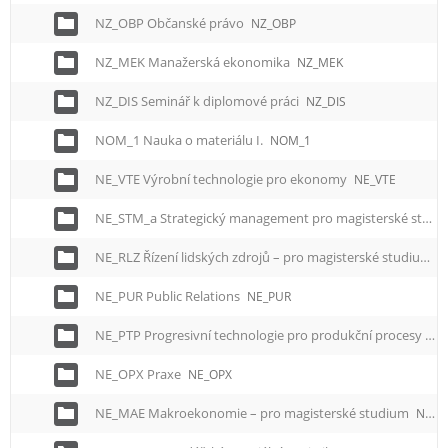
NZ_OBP Občanské právo
NZ_OBP
NZ_MEK Manažerská ekonomika
NZ_MEK
NZ_DIS Seminář k diplomové práci
NZ_DIS
NOM_1 Nauka o materiálu I.
NOM_1
NE_VTE Výrobní technologie pro ekonomy
NE_VTE
NE_STM_a Strategický management pro magisterské studium
NE_RLZ Řízení lidských zdrojů – pro magisterské studium
N
NE_PUR Public Relations
NE_PUR
NE_PTP Progresivní technologie pro produkční procesy pro magisterské studium
NE_OPX Praxe
NE_OPX
NE_MAE Makroekonomie – pro magisterské studium
NE_MAE