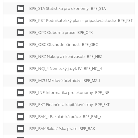
BPE_STA Statistika pro ekonomy
BPE_STA
BPE_PST Podnikatelský plán – případová studie
BPE_PST
BPE_OPX Odborná praxe
BPE_OPX
BPE_OBC Obchodní činnost
BPE_OBC
BPE_NRZ Nákup a řízení zásob
BPE_NRZ
BPE_NCJ_4 Německý jazyk IV
BPE_NCJ_4
BPE_MZU Mzdové účetnictví
BPE_MZU
BPE_INF Informatika pro ekonomy
BPE_INF
BPE_FKT Finanční a kapitálové trhy
BPE_FKT
BPE_BAK_r Bakalářská práce
BPE_BAK_r
BPE_BAK Bakalářská práce
BPE_BAK