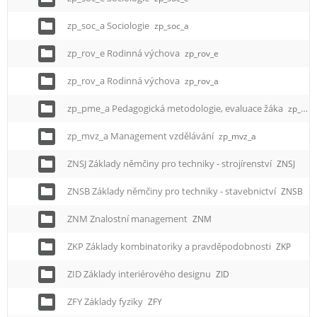
e
n
zp_soc_a Sociologie
zp_soc_a
u
zp_rov_e Rodinná výchova
zp_rov_e
zp_rov_a Rodinná výchova
zp_rov_a
zp_pme_a Pedagogická metodologie, evaluace žáka
zp_pme_a
zp_mvz_a Management vzdělávání
zp_mvz_a
ZNSJ Základy němčiny pro techniky - strojírenství
ZNSJ
ZNSB Základy němčiny pro techniky - stavebnictví
ZNSB
ZNM Znalostní management
ZNM
ZKP Základy kombinatoriky a pravděpodobnosti
ZKP
ZID Základy interiérového designu
ZID
ZFY Základy fyziky
ZFY