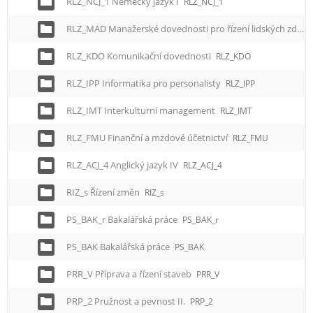
RLZ_NCJ_1 Německý jazyk I
RLZ_NCJ_1
RLZ_MAD Manažerské dovednosti pro řízení lidských zdrojů
RLZ_KDO Komunikační dovednosti
RLZ_KDO
RLZ_IPP Informatika pro personalisty
RLZ_IPP
RLZ_IMT Interkulturní management
RLZ_IMT
RLZ_FMU Finanční a mzdové účetnictví
RLZ_FMU
RLZ_ACJ_4 Anglický jazyk IV
RLZ_ACJ_4
RIZ_s Řízení změn
RIZ_s
PS_BAK_r Bakalářská práce
PS_BAK_r
PS_BAK Bakalářská práce
PS_BAK
PRR_V Příprava a řízení staveb
PRR_V
PRP_2 Pružnost a pevnost II.
PRP_2