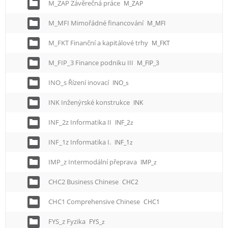
M_ZAP Závěrečná práce
M_ZAP
M_MFI Mimořádné financování
M_MFI
M_FKT Finanční a kapitálové trhy
M_FKT
M_FIP_3 Finance podniku III
M_FIP_3
INO_s Řízení inovací
INO_s
INK Inženýrské konstrukce
INK
INF_2z Informatika II
INF_2z
INF_1z Informatika I.
INF_1z
IMP_z Intermodální přeprava
IMP_z
CHC2 Business Chinese
CHC2
CHC1 Comprehensive Chinese
CHC1
FYS_z Fyzika
FYS_z