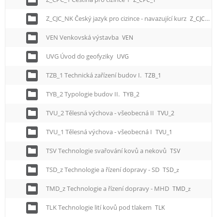
Z_CJC_NK Český jazyk pro cizince - navazující kurz
Z_CJC_NK
VEN Venkovská výstavba
VEN
UVG Úvod do geofyziky
UVG
TZB_1 Technická zařízení budov I.
TZB_1
TYB_2 Typologie budov II.
TYB_2
TVU_2 Tělesná výchova - všeobecná II
TVU_2
TVU_1 Tělesná výchova - všeobecná I
TVU_1
TSV Technologie svařování kovů a nekovů
TSV
TSD_z Technologie a řízení dopravy - SD
TSD_z
TMD_z Technologie a řízení dopravy - MHD
TMD_z
TLK Technologie lití kovů pod tlakem
TLK