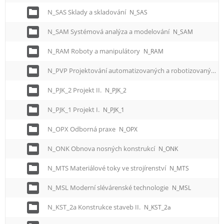
N_SAS Sklady a skladování
N_SAS
N_SAM Systémová analýza a modelování
N_SAM
N_RAM Roboty a manipulátory
N_RAM
N_PVP Projektování automatizovaných a robotizovaných výrobních procesů
N_PJK_2 Projekt II.
N_PJK_2
N_PJK_1 Projekt I.
N_PJK_1
N_OPX Odborná praxe
N_OPX
N_ONK Obnova nosných konstrukcí
N_ONK
N_MTS Materiálové toky ve strojírenství
N_MTS
N_MSL Moderní slévárenské technologie
N_MSL
N_KST_2a Konstrukce staveb II.
N_KST_2a