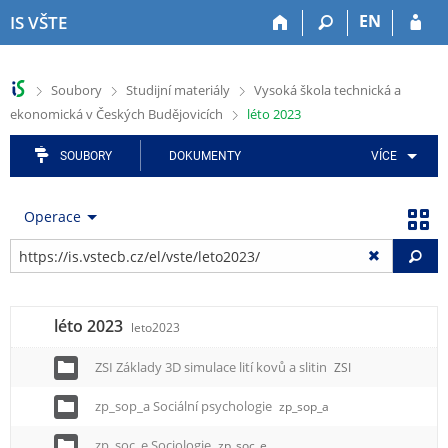
P
P
P
P
P
EN
IS VŠTE
ř
ř
ř
ř
ř
e
e
e
e
e
s
s
s
s
s
>
>
>
Soubory
Studijní materiály
Vysoká škola technická a
k
k
k
k
k
>
ekonomická v Českých Budějovicích
léto 2023
o
o
o
o
o
č
č
č
č
č
i
i
i
i
i
SOUBORY
DOKUMENTY
VÍCE
t
t
t
t
t
n
n
n
n
n
Operace
a
a
a
a
a
h
h
a
o
p
Vy
o
l
p
b
a
r
a
l
s
t
n
v
i
a
i
léto 2023
í
i
k
h
č
leto2023
l
č
a
k
i
k
č
u
ZSI Základy 3D simulace lití kovů a slitin
ZSI
š
u
n
zp_sop_a Sociální psychologie
zp_sop_a
t
í
u
m
zp_soc_e Sociologie
zp_soc_e