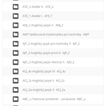
ATE_2 Ateliér II.
ATE_2
ATE_1 Ateliér I.
ATE_1
ANJ_2 Anglický jazyk II.
ANJ_2
AMT Aplikovaná matematika pro techniky
AMT
AJT_2 Anglický jazyk pro techniky II
AJT_2
AJP_2 Anglický jazyk první II
AJP_2
AJO_2 Anglický jazyk obecný II.
AJO_2
ACJ_4z Anglický jazyk IV
ACJ_4z
ACJ_2z Anglický jazyk II
ACJ_2z
ACJ_2a Anglický jazyk II
ACJ_2a
ABC_u Testovací predmet - uznávanie
ABC_u