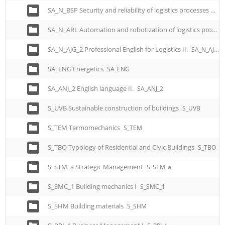
SA_N_BSP Security and reliability of logistics processes
SA_
SA_N_ARL Automation and robotization of logistics processes
SA_N_AJG_2 Professional English for Logistics II.
SA_N_AJG_2
SA_ENG Energetics
SA_ENG
SA_ANJ_2 English language II.
SA_ANJ_2
S_UVB Sustainable construction of buildings
S_UVB
S_TEM Termomechanics
S_TEM
S_TBO Typology of Residential and Civic Buildings
S_TBO
S_STM_a Strategic Management
S_STM_a
S_SMC_1 Building mechanics I
S_SMC_1
S_SHM Building materials
S_SHM