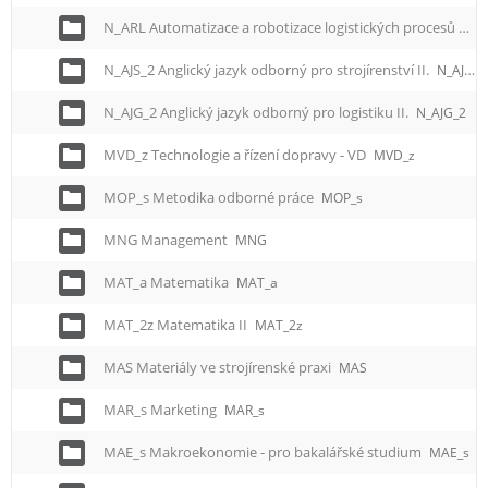
N_ARL Automatizace a robotizace logistických procesů
N_A
N_AJS_2 Anglický jazyk odborný pro strojírenství II.
N_AJS_2
N_AJG_2 Anglický jazyk odborný pro logistiku II.
N_AJG_2
MVD_z Technologie a řízení dopravy - VD
MVD_z
MOP_s Metodika odborné práce
MOP_s
MNG Management
MNG
MAT_a Matematika
MAT_a
MAT_2z Matematika II
MAT_2z
MAS Materiály ve strojírenské praxi
MAS
MAR_s Marketing
MAR_s
MAE_s Makroekonomie - pro bakalářské studium
MAE_s