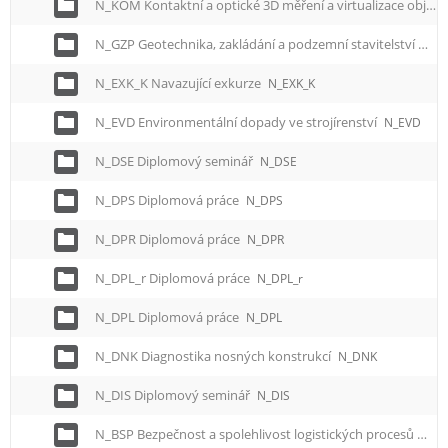
N_KOM Kontaktní a optické 3D měření a virtualizace objektů
N_GZP Geotechnika, zakládání a podzemní stavitelství
N_G
N_EXK_K Navazující exkurze
N_EXK_K
N_EVD Environmentální dopady ve strojírenství
N_EVD
N_DSE Diplomový seminář
N_DSE
N_DPS Diplomová práce
N_DPS
N_DPR Diplomová práce
N_DPR
N_DPL_r Diplomová práce
N_DPL_r
N_DPL Diplomová práce
N_DPL
N_DNK Diagnostika nosných konstrukcí
N_DNK
N_DIS Diplomový seminář
N_DIS
N_BSP Bezpečnost a spolehlivost logistických procesů
N_B