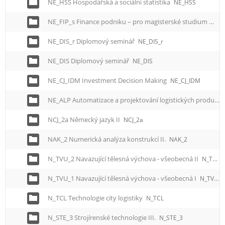
NE_HSS Hospodářská a sociální statistika
NE_HSS
NE_FIP_s Finance podniku – pro magisterské studium
NE_F
NE_DIS_r Diplomový seminář
NE_DIS_r
NE_DIS Diplomový seminář
NE_DIS
NE_CJ_IDM Investment Decision Making
NE_CJ_IDM
NE_ALP Automatizace a projektování logistických produkčních procesů – pro magisterské studium
NCJ_2a Německý jazyk II
NCJ_2a
NAK_2 Numerická analýza konstrukcí II.
NAK_2
N_TVU_2 Navazující tělesná výchova - všeobecná II
N_TVU_2
N_TVU_1 Navazující tělesná výchova - všeobecná I
N_TVU_1
N_TCL Technologie city logistiky
N_TCL
N_STE_3 Strojírenské technologie III.
N_STE_3