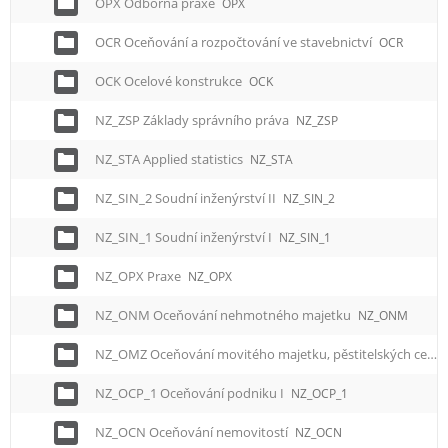
OPX Odborná praxe
OPX
OCR Oceňování a rozpočtování ve stavebnictví
OCR
OCK Ocelové konstrukce
OCK
NZ_ZSP Základy správního práva
NZ_ZSP
NZ_STA Applied statistics
NZ_STA
NZ_SIN_2 Soudní inženýrství II
NZ_SIN_2
NZ_SIN_1 Soudní inženýrství I
NZ_SIN_1
NZ_OPX Praxe
NZ_OPX
NZ_ONM Oceňování nehmotného majetku
NZ_ONM
NZ_OMZ Oceňování movitého majetku, pěstitelských celků a zvířat
NZ_OCP_1 Oceňování podniku I
NZ_OCP_1
NZ_OCN Oceňování nemovitostí
NZ_OCN