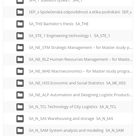
SFA_1 Stavební fyzika I.
SFA_1
SEP_s Společenská odpovědnost a etika podnikání
SEP_s
SA_THE Bachelor's thesis
SA_THE
SA_STE_1 Engineering technology I.
SA_STE_1
SA_NE_STM Strategic Management – for Master study programme
SA_NE_RLZ Human Resources Management – for Master study programme
SA_NE_MAE Macroeconomics – for Master study programme
SA_NE_HSS Economic and Social Statistics
SA_NE_HSS
SA_NE_ALP Automation and Designing Logistic Production Processes - for Master study programme
SA_N_TCL Technology of City Logistics
SA_N_TCL
SA_N_SAS Warehousing and storage
SA_N_SAS
SA_N_SAM System analysis and modeling
SA_N_SAM