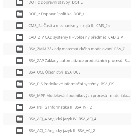
DOT_z Dopravní stavby
DOT_z
DOP_z Dopravní politika
DOP_z
CMS_2a Části a mechanismy strojů II.
CMS_2a
CAD_2_V CAD systémy II - volitelný předmět
CAD_2_V
BSA_ZMM Základy matematického modelování
BSA_ZMM
BSA_ZAP Základy automatizace produkčních procesů
BSA_ZAP
BSA_UCE Účetnictví
BSA_UCE
BSA_PIS Podnikové informační systémy
BSA_PIS
BSA_MPP Modelování podnikových procesů - materiálové toky
BSA_INF_2 Informatika II
BSA_INF_2
BSA_ACJ_4 Anglický jazyk IV
BSA_ACJ_4
BSA_ACJ_2 Anglický jazyk II
BSA_ACJ_2