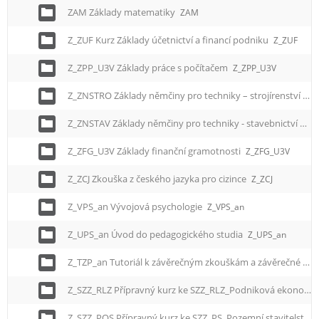
ZAM Základy matematiky
ZAM
Z_ZUF Kurz Základy účetnictví a financí podniku
Z_ZUF
Z_ZPP_U3V Základy práce s počítačem
Z_ZPP_U3V
Z_ZNSTRO Základy němčiny pro techniky – strojírenství
Z_
Z_ZNSTAV Základy němčiny pro techniky - stavebnictví
Z_Z
Z_ZFG_U3V Základy finanční gramotnosti
Z_ZFG_U3V
Z_ZCJ Zkouška z českého jazyka pro cizince
Z_ZCJ
Z_VPS_an Vývojová psychologie
Z_VPS_an
Z_UPS_an Úvod do pedagogického studia
Z_UPS_an
Z_TZP_an Tutoriál k závěrečným zkouškám a závěrečné práci
Z_SZZ_RLZ Přípravný kurz ke SZZ_RLZ_Podniková ekonomika
Z_SZZ_POS Přípravný kurz ke SZZ_PS_Pozemní stavitelství