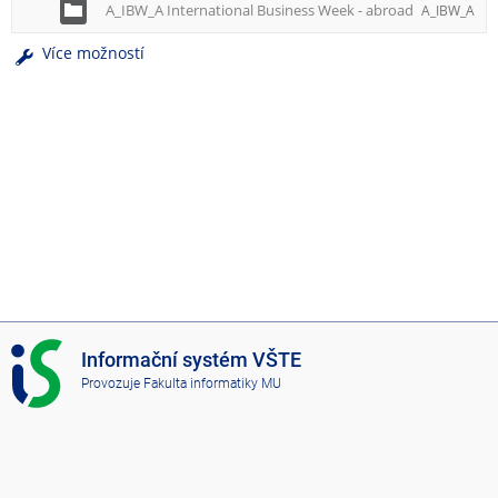
A_IBW_A International Business Week - abroad
A_IBW_A
Více možností
I
Informační systém VŠTE
S
Provozuje
Fakulta informatiky MU
V
Š
T
E