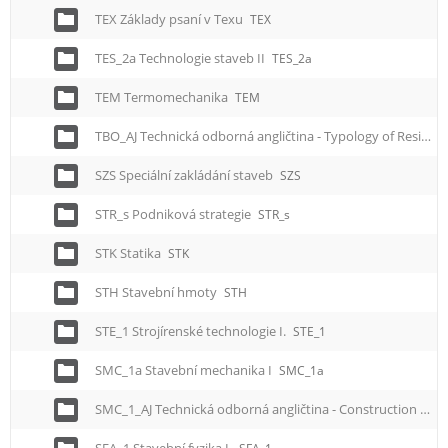
TEX Základy psaní v Texu
TEX
TES_2a Technologie staveb II
TES_2a
TEM Termomechanika
TEM
TBO_AJ Technická odborná angličtina - Typology of Residential and Civic Buildings
SZS Speciální zakládání staveb
SZS
STR_s Podniková strategie
STR_s
STK Statika
STK
STH Stavební hmoty
STH
STE_1 Strojírenské technologie I.
STE_1
SMC_1a Stavební mechanika I
SMC_1a
SMC_1_AJ Technická odborná angličtina - Construction Mechanics I.