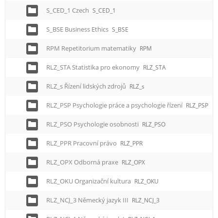
S_CED_1 Czech
S_CED_1
S_BSE Business Ethics
S_BSE
RPM Repetitorium matematiky
RPM
RLZ_STA Statistika pro ekonomy
RLZ_STA
RLZ_s Řízení lidských zdrojů
RLZ_s
RLZ_PSP Psychologie práce a psychologie řízení
RLZ_PSP
RLZ_PSO Psychologie osobnosti
RLZ_PSO
RLZ_PPR Pracovní právo
RLZ_PPR
RLZ_OPX Odborná praxe
RLZ_OPX
RLZ_OKU Organizační kultura
RLZ_OKU
RLZ_NCJ_3 Německý jazyk III
RLZ_NCJ_3