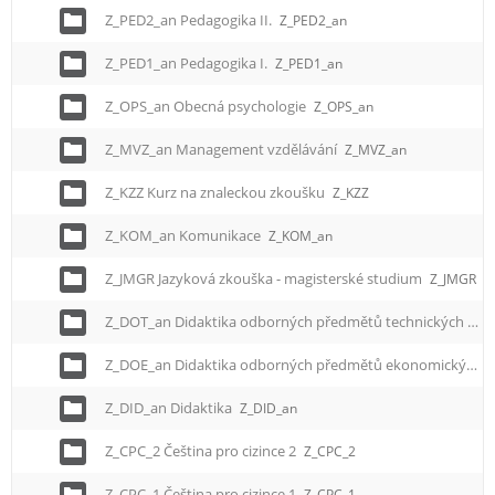
Z_PED2_an Pedagogika II.
Z_PED2_an
Z_PED1_an Pedagogika I.
Z_PED1_an
Z_OPS_an Obecná psychologie
Z_OPS_an
Z_MVZ_an Management vzdělávání
Z_MVZ_an
Z_KZZ Kurz na znaleckou zkoušku
Z_KZZ
Z_KOM_an Komunikace
Z_KOM_an
Z_JMGR Jazyková zkouška - magisterské studium
Z_JMGR
Z_DOT_an Didaktika odborných předmětů technických
Z_
Z_DOE_an Didaktika odborných předmětů ekonomických
Z_DID_an Didaktika
Z_DID_an
Z_CPC_2 Čeština pro cizince 2
Z_CPC_2
Z_CPC_1 Čeština pro cizince 1
Z_CPC_1