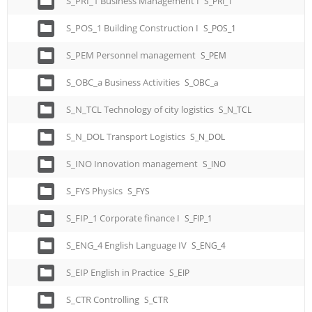
S_PRI_1 Business Management I
S_PRI_1
S_POS_1 Building Construction I
S_POS_1
S_PEM Personnel management
S_PEM
S_OBC_a Business Activities
S_OBC_a
S_N_TCL Technology of city logistics
S_N_TCL
S_N_DOL Transport Logistics
S_N_DOL
S_INO Innovation management
S_INO
S_FYS Physics
S_FYS
S_FIP_1 Corporate finance I
S_FIP_1
S_ENG_4 English Language IV
S_ENG_4
S_EIP English in Practice
S_EIP
S_CTR Controlling
S_CTR