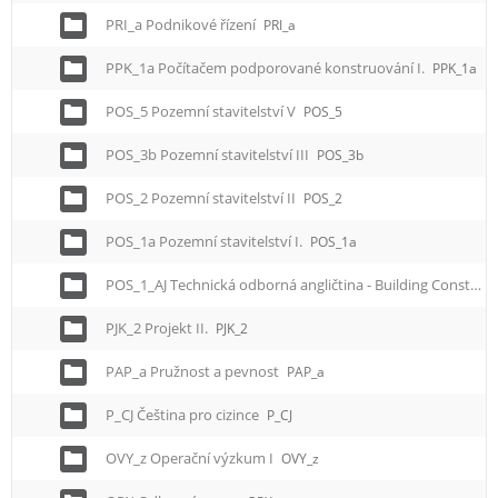
PRI_a Podnikové řízení
PRI_a
PPK_1a Počítačem podporované konstruování I.
PPK_1a
POS_5 Pozemní stavitelství V
POS_5
POS_3b Pozemní stavitelství III
POS_3b
POS_2 Pozemní stavitelství II
POS_2
POS_1a Pozemní stavitelství I.
POS_1a
POS_1_AJ Technická odborná angličtina - Building Construction I
PJK_2 Projekt II.
PJK_2
PAP_a Pružnost a pevnost
PAP_a
P_CJ Čeština pro cizince
P_CJ
OVY_z Operační výzkum I
OVY_z